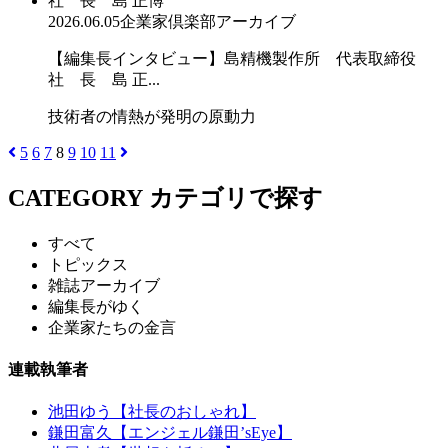
2026.06.05
企業家倶楽部アーカイブ
【編集長インタビュー】島精機製作所 代表取締役
社 長 島 正...
技術者の情熱が発明の原動力
5
6
7
8
9
10
11
CATEGORY
カテゴリで探す
すべて
トピックス
雑誌アーカイブ
編集長がゆく
企業家たちの金言
連載執筆者
池田ゆう【社長のおしゃれ】
鎌田富久【エンジェル鎌田’sEye】