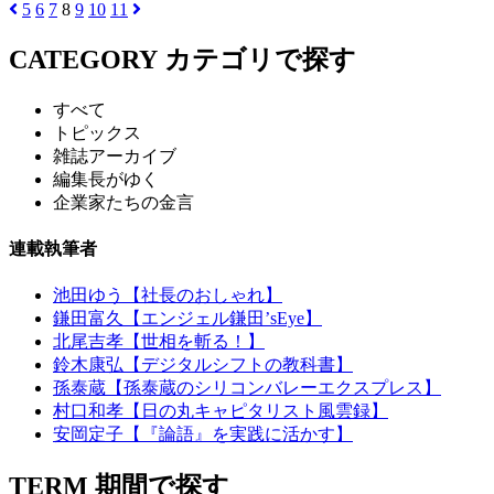
5
6
7
8
9
10
11
CATEGORY
カテゴリで探す
すべて
トピックス
雑誌アーカイブ
編集長がゆく
企業家たちの金言
連載執筆者
池田ゆう【社長のおしゃれ】
鎌田富久【エンジェル鎌田’sEye】
北尾吉孝【世相を斬る！】
鈴木康弘【デジタルシフトの教科書】
孫泰蔵【孫泰蔵のシリコンバレーエクスプレス】
村口和孝【日の丸キャピタリスト風雲録】
安岡定子【『論語』を実践に活かす】
TERM
期間で探す