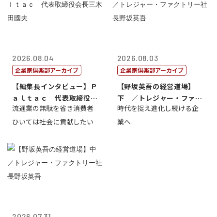
2026.08.04
2026.08.03
企業家倶楽部アーカイブ
企業家倶楽部アーカイブ
【編集長インタビュー】Ｐ
【野坂英吾の経営道場】
ａｌｔａｃ 代表取締役会
下 ／トレジャー・ファク
流通業の無駄を省き消費者
時代を捉え進化し続ける企
長三木田國夫
トリー社長野坂...
ひいては社会に貢献したい
業へ
2026.07.31