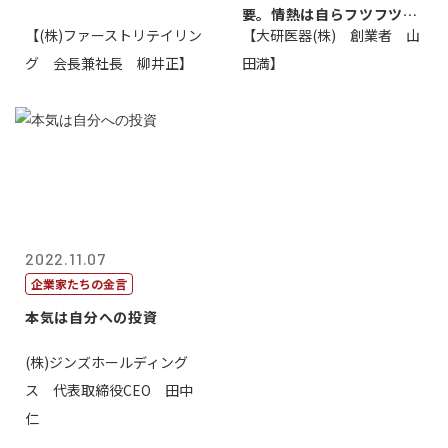
要。情熱は自らフツフツと
【(株)ファーストリテイリン
【大研医器(株) 創業者 山
湧いてくるもの...
グ 会長兼社長 柳井正】
田満】
2022.11.07
企業家たちの金言
本気は自分への投資
(株)ジンズホールディング
ス 代表取締役CEO 田中
仁