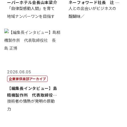
ーパーホテル会長山本梁介
ネーフォワード社長 辻 庸
「自律型感動人間」を育て
人との出会いがビジネスの
介
地域ナンバーワンを目指す
醍醐味／
2026.06.05
企業家倶楽部アーカイブ
【編集長インタビュー】島
精機製作所 代表取締役
技術者の情熱が発明の原動
社 長 島 正...
力