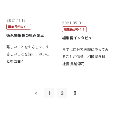
2021.11.15
2021.05.01
編集長がゆく！
編集長がゆく！
徳永編集長の視点論点
編集長インタビュー
難しいことをやさしく、や
まずは自分で実際にやってみ
さしいことを深く、深いこ
ることが信条 相模屋食料
とを面白く
社長 鳥越淳司
1
2
3