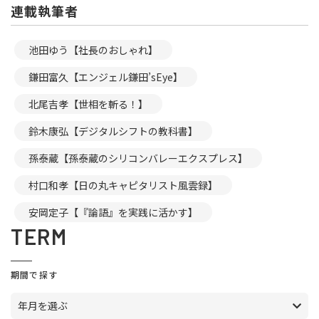
連載執筆者
池田ゆう【社長のおしゃれ】
鎌田富久【エンジェル鎌田’sEye】
北尾吉孝【世相を斬る！】
鈴木康弘【デジタルシフトの教科書】
孫泰蔵【孫泰蔵のシリコンバレーエクスプレス】
村口和孝【日の丸キャピタリスト風雲録】
安岡定子【『論語』を実践に活かす】
TERM
期間で探す
年月を選ぶ