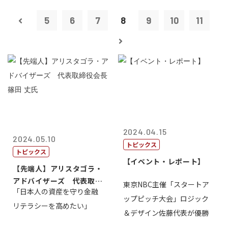
5
6
7
8
9
10
11
2024.04.15
2024.05.10
トピックス
トピックス
【イベント・レポート】
【先端人】アリスタゴラ・
アドバイザーズ 代表取締
東京NBC主催「スタートア
「日本人の資産を守り金融
役会長 篠田...
ップピッチ大会」ロジック
リテラシーを高めたい」
＆デザイン佐藤代表が優勝