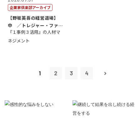
企業家倶楽部アーカイブ
【野坂英吾の経営道場】
中 ／トレジャー・ファク
『１事例３活用』の人材マ
トリー社長野坂...
ネジメント
1
2
3
4