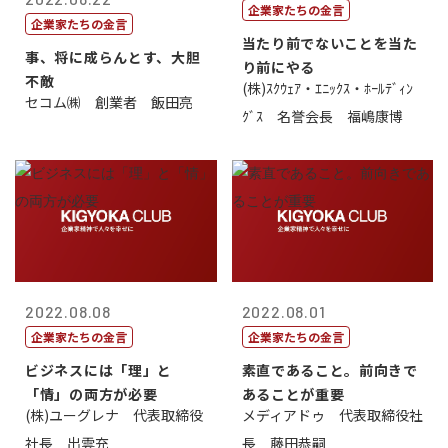
企業家たちの金言
企業家たちの金言
当たり前でないことを当た
事、将に成らんとす、大胆
り前にやる
不敵
(株)ｽｸｳｪｱ・ｴﾆｯｸｽ・ﾎｰﾙﾃﾞｨﾝ
セコム㈱ 創業者 飯田亮
ｸﾞｽ 名誉会長 福嶋康博
2022.08.08
2022.08.01
企業家たちの金言
企業家たちの金言
ビジネスには「理」と
素直であること。前向きで
「情」の両方が必要
あることが重要
(株)ユーグレナ 代表取締役
メディアドゥ 代表取締役社
社長 出雲充
長 藤田恭嗣