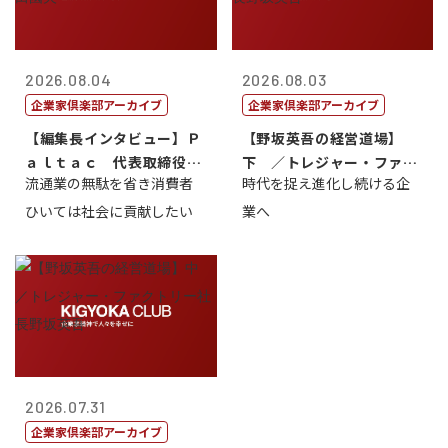
2026.08.04
2026.08.03
企業家倶楽部アーカイブ
企業家倶楽部アーカイブ
【編集長インタビュー】Ｐ
【野坂英吾の経営道場】
ａｌｔａｃ 代表取締役会
下 ／トレジャー・ファク
流通業の無駄を省き消費者
時代を捉え進化し続ける企
長三木田國夫
トリー社長野坂...
ひいては社会に貢献したい
業へ
2026.07.31
企業家倶楽部アーカイブ