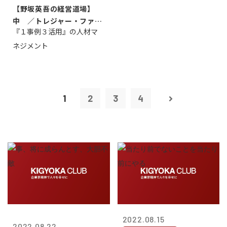
【野坂英吾の経営道場】
中 ／トレジャー・ファク
『１事例３活用』の人材マ
トリー社長野坂...
ネジメント
1
2
3
4
2022.08.15
2022.08.22