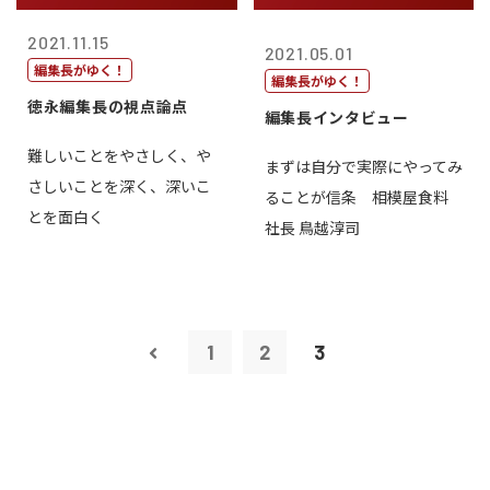
2021.11.15
2021.05.01
編集長がゆく！
編集長がゆく！
徳永編集長の視点論点
編集長インタビュー
難しいことをやさしく、や
まずは自分で実際にやってみ
さしいことを深く、深いこ
ることが信条 相模屋食料
とを面白く
社長 鳥越淳司
1
2
3