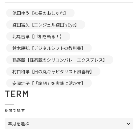
池田ゆう【社長のおしゃれ】
鎌田富久【エンジェル鎌田’sEye】
北尾吉孝【世相を斬る！】
鈴木康弘【デジタルシフトの教科書】
孫泰蔵【孫泰蔵のシリコンバレーエクスプレス】
村口和孝【日の丸キャピタリスト風雲録】
安岡定子【『論語』を実践に活かす】
TERM
期間で探す
年月を選ぶ