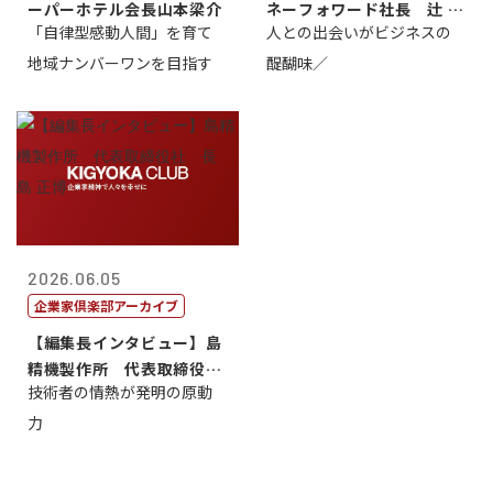
ーパーホテル会長山本梁介
ネーフォワード社長 辻 庸
「自律型感動人間」を育て
人との出会いがビジネスの
介
地域ナンバーワンを目指す
醍醐味／
2026.06.05
企業家倶楽部アーカイブ
【編集長インタビュー】島
精機製作所 代表取締役
技術者の情熱が発明の原動
社 長 島 正...
力