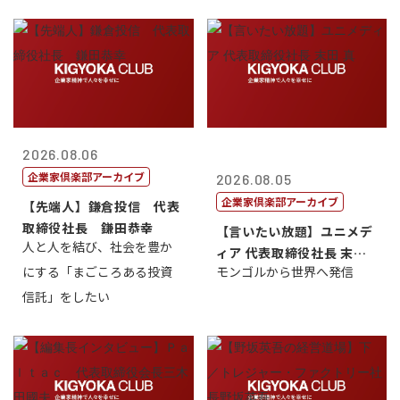
2026.08.06
企業家倶楽部アーカイブ
2026.08.05
企業家倶楽部アーカイブ
【先端人】鎌倉投信 代表
取締役社長 鎌田恭幸
【言いたい放題】ユニメデ
人と人を結び、社会を豊か
ィア 代表取締役社長 末田
にする「まごころある投資
モンゴルから世界へ発信
真
信託」をしたい