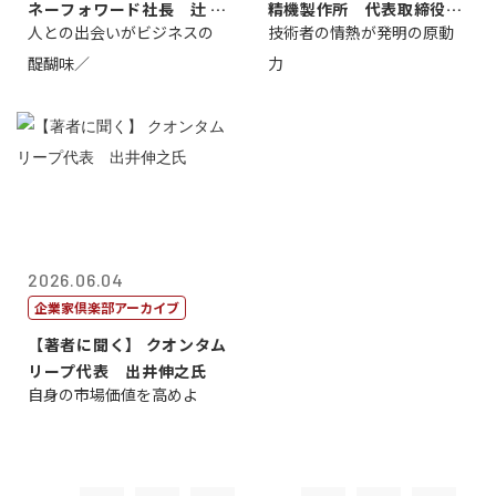
ネーフォワード社長 辻 庸
精機製作所 代表取締役
人との出会いがビジネスの
技術者の情熱が発明の原動
介
社 長 島 正...
醍醐味／
力
2026.06.04
企業家倶楽部アーカイブ
【著者に聞く】 クオンタム
リープ代表 出井伸之氏
自身の市場価値を高めよ