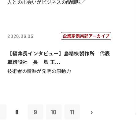
人との出会いがビジネスの醍醐味／
企業家倶楽部アーカイブ
2026.06.05
【編集長インタビュー】島精機製作所 代表
取締役社 長 島 正...
技術者の情熱が発明の原動力
7
8
9
10
11