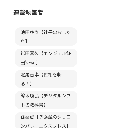
連載執筆者
池田ゆう【社長のおしゃ
れ】
鎌田富久【エンジェル鎌
田’sEye】
北尾吉孝【世相を斬
る！】
鈴木康弘【デジタルシフ
トの教科書】
孫泰蔵【孫泰蔵のシリコ
ンバレーエクスプレス】