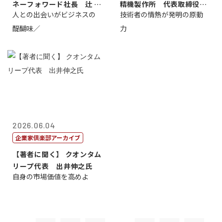
ネーフォワード社長 辻 庸
精機製作所 代表取締役
人との出会いがビジネスの
技術者の情熱が発明の原動
介
社 長 島 正...
醍醐味／
力
2026.06.04
企業家倶楽部アーカイブ
【著者に聞く】 クオンタム
リープ代表 出井伸之氏
自身の市場価値を高めよ