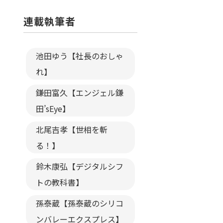
連載執筆者
池田ゆう【社長のおしゃ
れ】
鎌田富久【エンジェル鎌
田’sEye】
北尾吉孝【世相を斬
る！】
鈴木康弘【デジタルシフ
トの教科書】
孫泰蔵【孫泰蔵のシリコ
ンバレーエクスプレス】