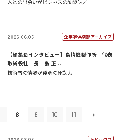
人との出会いがビジネスの醍醐味／
企業家倶楽部アーカイブ
2026.06.05
【編集長インタビュー】島精機製作所 代表
取締役社 長 島 正...
技術者の情熱が発明の原動力
7
8
9
10
11
トピックス
2026.08.06