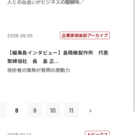
人との出会いがビジネスの醍醐味／
企業家倶楽部アーカイブ
2026.06.05
【編集長インタビュー】島精機製作所 代表
取締役社 長 島 正...
技術者の情熱が発明の原動力
7
8
9
10
11
トピックス
2026.01.14