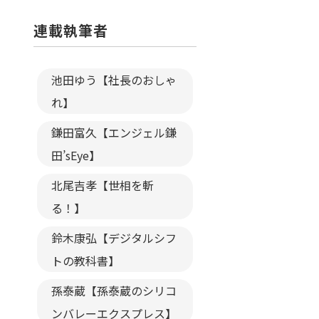
連載執筆者
池田ゆう【社長のおしゃ
れ】
鎌田富久【エンジェル鎌
田’sEye】
北尾吉孝【世相を斬
る！】
鈴木康弘【デジタルシフ
トの教科書】
孫泰蔵【孫泰蔵のシリコ
ンバレーエクスプレス】