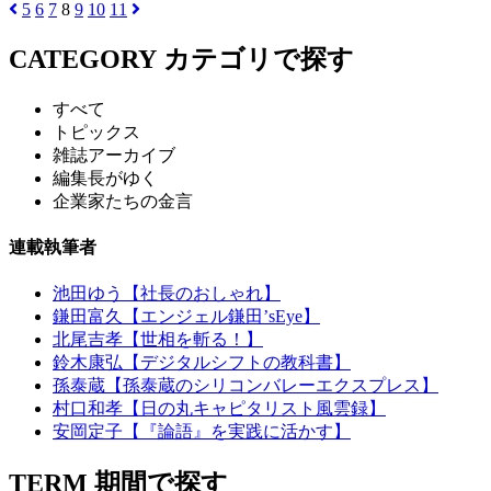
5
6
7
8
9
10
11
CATEGORY
カテゴリで探す
すべて
トピックス
雑誌アーカイブ
編集長がゆく
企業家たちの金言
連載執筆者
池田ゆう【社長のおしゃれ】
鎌田富久【エンジェル鎌田’sEye】
北尾吉孝【世相を斬る！】
鈴木康弘【デジタルシフトの教科書】
孫泰蔵【孫泰蔵のシリコンバレーエクスプレス】
村口和孝【日の丸キャピタリスト風雲録】
安岡定子【『論語』を実践に活かす】
TERM
期間で探す