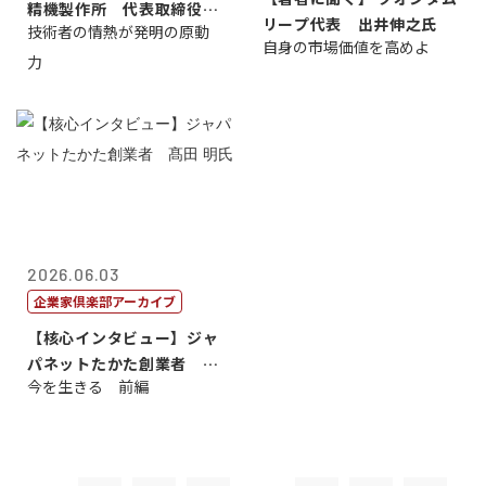
精機製作所 代表取締役
リープ代表 出井伸之氏
技術者の情熱が発明の原動
社 長 島 正...
自身の市場価値を高めよ
力
2026.06.03
企業家倶楽部アーカイブ
【核心インタビュー】ジャ
パネットたかた創業者 髙
今を生きる 前編
田 明氏