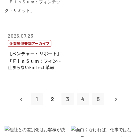
2026.07.23
企業家倶楽部アーカイブ
【ベンチャー・リポート】
「ＦｉｎＳｕｍ：フィンテ
止まらないFinTech革命
ック・サミッ...
1
2
3
4
5