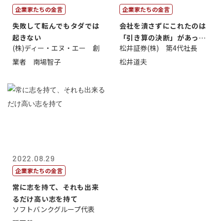
企業家たちの金言
企業家たちの金言
失敗して転んでもタダでは
会社を潰さずにこれたのは
起きない
「引き算の決断」があった
(株)ディー・エヌ・エー 創
松井証券(株) 第4代社長
から
業者 南場智子
松井道夫
2022.08.29
企業家たちの金言
常に志を持て、それも出来
るだけ高い志を持て
ソフトバンクグループ代表