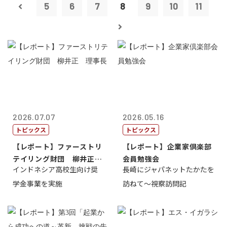
5
6
7
8
9
10
11
2026.07.07
2026.05.16
トピックス
トピックス
【レポート】ファーストリ
【レポート】企業家倶楽部
テイリング財団 柳井正
会員勉強会
インドネシア高校生向け奨
長崎にジャパネットたかたを
理事長
学金事業を実施
訪ねて～視察訪問記