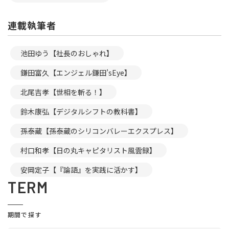
連載執筆者
池田ゆう【社長のおしゃれ】
鎌田富久【エンジェル鎌田’sEye】
北尾吉孝【世相を斬る！】
鈴木康弘【デジタルシフトの教科書】
孫泰蔵【孫泰蔵のシリコンバレーエクスプレス】
村口和孝【日の丸キャピタリスト風雲録】
安岡定子【『論語』を実践に活かす】
TERM
期間で探す