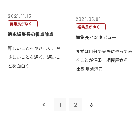
2021.11.15
2021.05.01
編集長がゆく！
編集長がゆく！
徳永編集長の視点論点
編集長インタビュー
難しいことをやさしく、や
まずは自分で実際にやってみ
さしいことを深く、深いこ
ることが信条 相模屋食料
とを面白く
社長 鳥越淳司
1
2
3