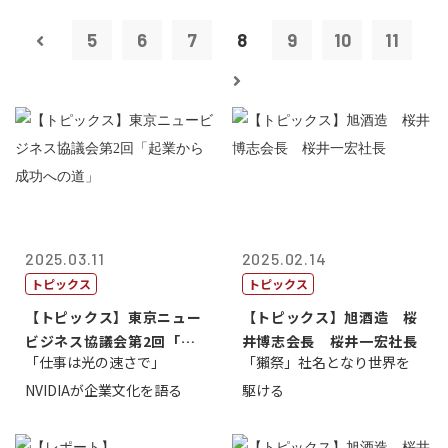
5
6
7
8
9
10
11
2025.03.11
2025.02.14
トピックス
トピックス
【トピックス】東京ニュー
【トピックス】旭酒造 桜
ビジネス協議会第2回「起
井博志会長 桜井一宏社長
「仕事は光の速さで」
「獺祭」社名となり世界を
業から成功へ...
NVIDIAが企業文化を語る
駆ける