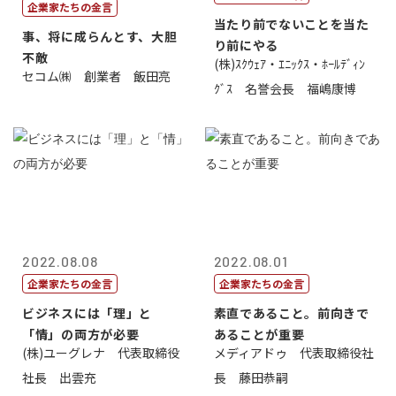
企業家たちの金言
当たり前でないことを当た
事、将に成らんとす、大胆
り前にやる
不敵
(株)ｽｸｳｪｱ・ｴﾆｯｸｽ・ﾎｰﾙﾃﾞｨﾝ
セコム㈱ 創業者 飯田亮
ｸﾞｽ 名誉会長 福嶋康博
2022.08.08
2022.08.01
企業家たちの金言
企業家たちの金言
ビジネスには「理」と
素直であること。前向きで
「情」の両方が必要
あることが重要
(株)ユーグレナ 代表取締役
メディアドゥ 代表取締役社
社長 出雲充
長 藤田恭嗣