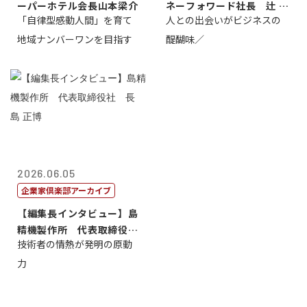
ーパーホテル会長山本梁介
ネーフォワード社長 辻 庸
「自律型感動人間」を育て
人との出会いがビジネスの
介
地域ナンバーワンを目指す
醍醐味／
2026.06.05
企業家倶楽部アーカイブ
【編集長インタビュー】島
精機製作所 代表取締役
技術者の情熱が発明の原動
社 長 島 正...
力