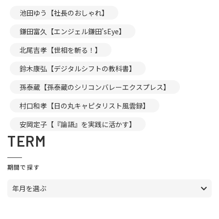
池田ゆう【社長のおしゃれ】
鎌田富久【エンジェル鎌田’sEye】
北尾吉孝【世相を斬る！】
鈴木康弘【デジタルシフトの教科書】
孫泰蔵【孫泰蔵のシリコンバレーエクスプレス】
村口和孝【日の丸キャピタリスト風雲録】
安岡定子【『論語』を実践に活かす】
TERM
期間で探す
年月を選ぶ