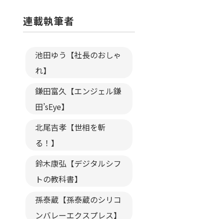
連載執筆者
池田ゆう【社長のおしゃ
れ】
鎌田富久【エンジェル鎌
田’sEye】
北尾吉孝【世相を斬
る！】
鈴木康弘【デジタルシフ
トの教科書】
孫泰蔵【孫泰蔵のシリコ
ンバレーエクスプレス】