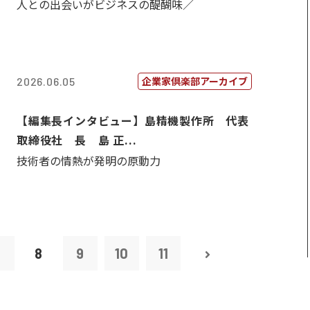
人との出会いがビジネスの醍醐味／
企業家倶楽部アーカイブ
2026.06.05
【編集長インタビュー】島精機製作所 代表
取締役社 長 島 正...
技術者の情熱が発明の原動力
7
8
9
10
11