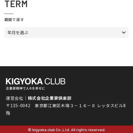
TERM
期間で探す
年月を選ぶ
運営会社｜
株式会社企業家倶楽部
〒135-0042 東京都江東区木場３－１６－８ レッタスビル8
階
© kigyoka club Co.,Ltd. All rights reserved.