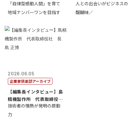
「自律型感動人間」を育て
人との出会いがビジネスの
介
地域ナンバーワンを目指す
醍醐味／
2026.06.05
企業家倶楽部アーカイブ
【編集長インタビュー】島
精機製作所 代表取締役
技術者の情熱が発明の原動
社 長 島 正...
力