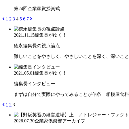
第24回企業家賞授賞式
1
2
3
4
5
6
7
2021.11.15
編集長がゆく！
徳永編集長の視点論点
難しいことをやさしく、やさしいことを深く、深いこと
2021.05.01
編集長がゆく！
編集長インタビュー
まずは自分で実際にやってみることが信条 相模屋食料
1
2
3
2026.07.30
企業家倶楽部アーカイブ