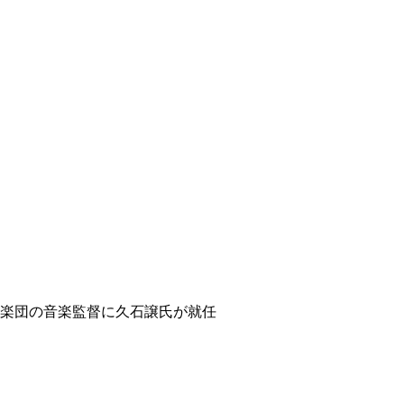
ィ
楽団の音楽監督に久石譲氏が就任