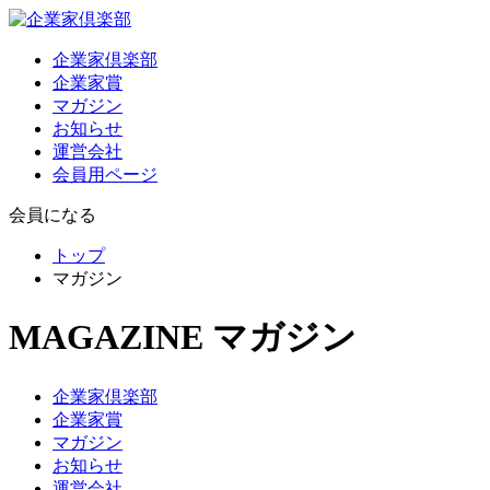
企業家倶楽部
企業家賞
マガジン
お知らせ
運営会社
会員用ページ
会員になる
トップ
マガジン
MAGAZINE
マガジン
企業家倶楽部
企業家賞
マガジン
お知らせ
運営会社