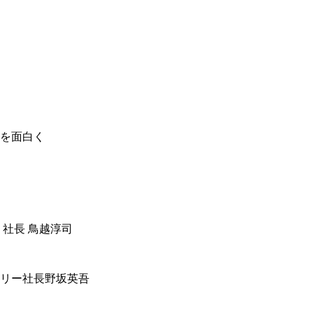
を面白く
 社長 鳥越淳司