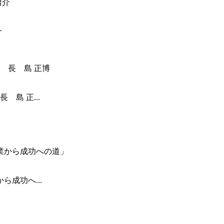
介
島 正...
成功へ...