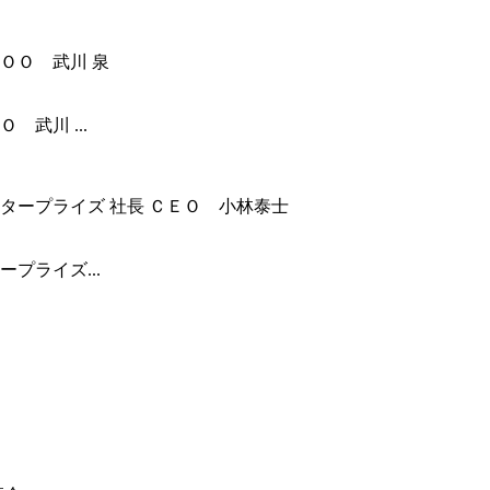
武川 ...
プライズ...