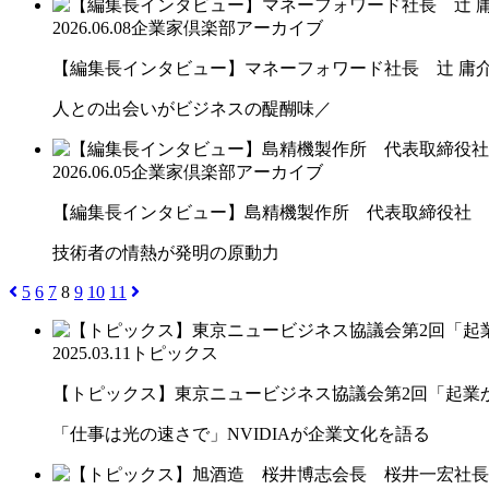
2026.06.08
企業家倶楽部アーカイブ
【編集長インタビュー】マネーフォワード社長 辻 庸
人との出会いがビジネスの醍醐味／
2026.06.05
企業家倶楽部アーカイブ
【編集長インタビュー】島精機製作所 代表取締役社 長 
技術者の情熱が発明の原動力
5
6
7
8
9
10
11
2025.03.11
トピックス
【トピックス】東京ニュービジネス協議会第2回「起業から
「仕事は光の速さで」NVIDIAが企業文化を語る