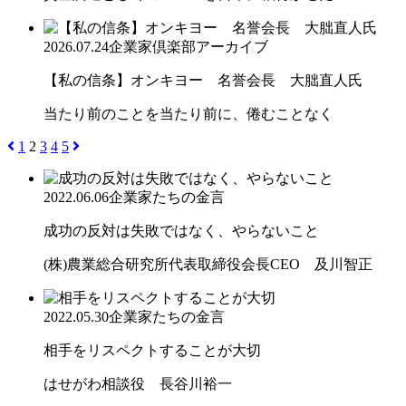
2026.07.24
企業家倶楽部アーカイブ
【私の信条】オンキヨー 名誉会長 大朏直人氏
当たり前のことを当たり前に、倦むことなく
1
2
3
4
5
2022.06.06
企業家たちの金言
成功の反対は失敗ではなく、やらないこと
(株)農業総合研究所代表取締役会長CEO 及川智正
2022.05.30
企業家たちの金言
相手をリスペクトすることが大切
はせがわ相談役 長谷川裕一