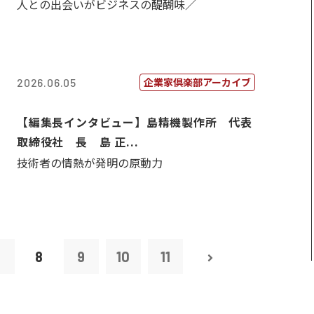
人との出会いがビジネスの醍醐味／
企業家倶楽部アーカイブ
2026.06.05
【編集長インタビュー】島精機製作所 代表
取締役社 長 島 正...
技術者の情熱が発明の原動力
7
8
9
10
11