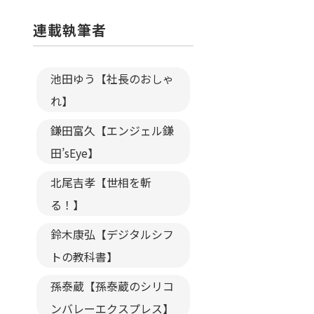
連載執筆者
池田ゆう【社長のおしゃ
れ】
鎌田富久【エンジェル鎌
田’sEye】
北尾吉孝【世相を斬
る！】
鈴木康弘【デジタルシフ
トの教科書】
孫泰蔵【孫泰蔵のシリコ
ンバレーエクスプレス】