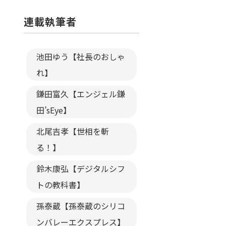
連載執筆者
池田ゆう【社長のおしゃ
れ】
鎌田富久【エンジェル鎌
田’sEye】
北尾吉孝【世相を斬
る！】
鈴木康弘【デジタルシフ
トの教科書】
孫泰蔵【孫泰蔵のシリコ
ンバレーエクスプレス】