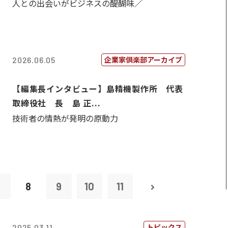
人との出会いがビジネスの醍醐味／
企業家倶楽部アーカイブ
2026.06.05
【編集長インタビュー】島精機製作所 代表
取締役社 長 島 正...
技術者の情熱が発明の原動力
7
8
9
10
11
トピックス
2025.03.11