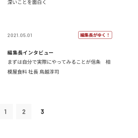
深いことを面白く
編集長がゆく！
2021.05.01
編集長インタビュー
まずは自分で実際にやってみることが信条 相
模屋食料 社長 鳥越淳司
1
2
3