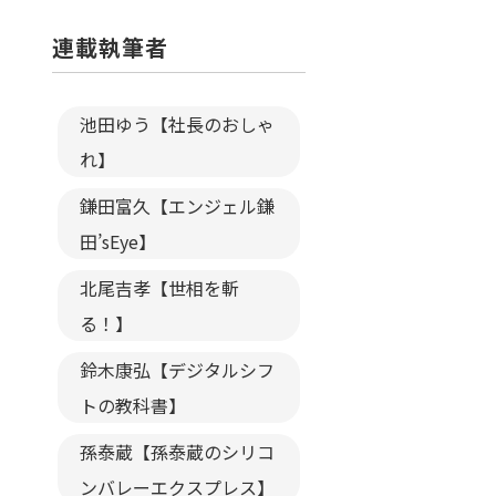
連載執筆者
池田ゆう【社長のおしゃ
れ】
鎌田富久【エンジェル鎌
田’sEye】
北尾吉孝【世相を斬
る！】
鈴木康弘【デジタルシフ
トの教科書】
孫泰蔵【孫泰蔵のシリコ
ンバレーエクスプレス】