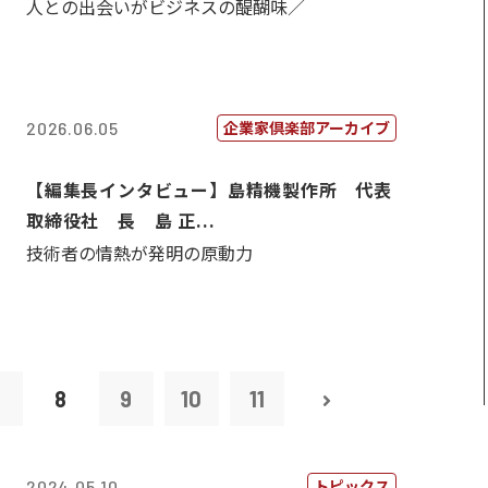
人との出会いがビジネスの醍醐味／
企業家倶楽部アーカイブ
2026.06.05
【編集長インタビュー】島精機製作所 代表
取締役社 長 島 正...
技術者の情熱が発明の原動力
7
8
9
10
11
トピックス
2024.05.10