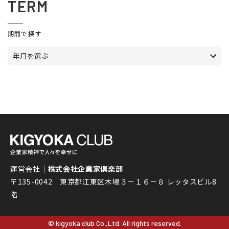
TERM
期間で探す
年月を選ぶ
運営会社｜
株式会社企業家倶楽部
〒135-0042 東京都江東区木場３－１６－８ レッタスビル8
階
© kigyoka club Co.,Ltd. All rights reserved.