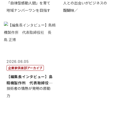
「自律型感動人間」を育て
人との出会いがビジネスの
介
地域ナンバーワンを目指す
醍醐味／
2026.06.05
企業家倶楽部アーカイブ
【編集長インタビュー】島
精機製作所 代表取締役
技術者の情熱が発明の原動
社 長 島 正...
力