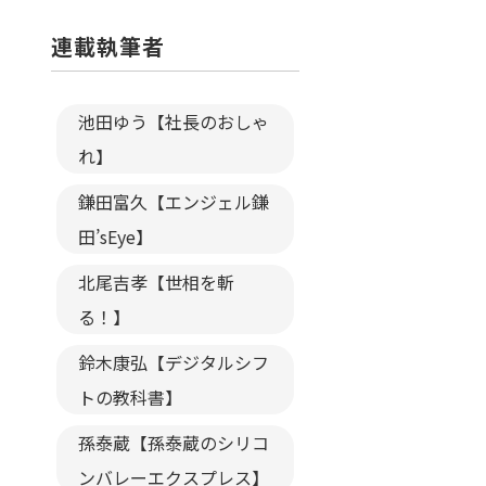
連載執筆者
池田ゆう【社長のおしゃ
れ】
鎌田富久【エンジェル鎌
田’sEye】
北尾吉孝【世相を斬
る！】
鈴木康弘【デジタルシフ
トの教科書】
孫泰蔵【孫泰蔵のシリコ
ンバレーエクスプレス】