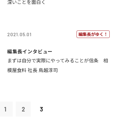
深いことを面白く
編集長がゆく！
2021.05.01
編集長インタビュー
まずは自分で実際にやってみることが信条 相
模屋食料 社長 鳥越淳司
1
2
3