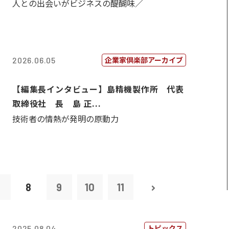
人との出会いがビジネスの醍醐味／
企業家倶楽部アーカイブ
2026.06.05
【編集長インタビュー】島精機製作所 代表
取締役社 長 島 正...
技術者の情熱が発明の原動力
7
8
9
10
11
トピックス
2025.08.04