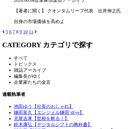
2026.06.04
企業家倶楽部アーカイブ
【著者に聞く】 クオンタムリープ代表 出井伸之氏
自身の市場価値を高めよ
5
6
7
8
9
10
11
CATEGORY
カテゴリで探す
すべて
トピックス
雑誌アーカイブ
編集長がゆく
企業家たちの金言
連載執筆者
池田ゆう【社長のおしゃれ】
鎌田富久【エンジェル鎌田’sEye】
北尾吉孝【世相を斬る！】
鈴木康弘【デジタルシフトの教科書】