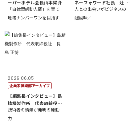
ーパーホテル会長山本梁介
ネーフォワード社長 辻 庸
「自律型感動人間」を育て
人との出会いがビジネスの
介
地域ナンバーワンを目指す
醍醐味／
2026.06.05
企業家倶楽部アーカイブ
【編集長インタビュー】島
精機製作所 代表取締役
技術者の情熱が発明の原動
社 長 島 正...
力