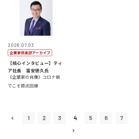
2026.07.03
企業家倶楽部アーカイブ
【核心インタビュー】ティ
ア社長 冨安徳久氏
《企業家の肖像》コロナ禍
でこそ原点回帰
1
2
3
4
5
6
7