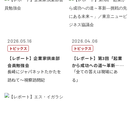
2026.05.16
2026.04.06
トピックス
トピックス
【レポート】企業家倶楽部
【レポート】第3回「起業
会員勉強会
から成功への道～革新―挑
長崎にジャパネットたかたを
「全ての答えは現場にあ
戦の先にある...
訪ねて～視察訪問記
る」