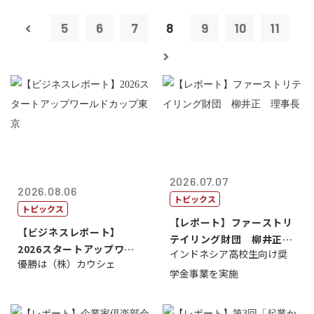
5
6
7
8
9
10
11
2026.07.07
2026.08.06
トピックス
トピックス
【レポート】ファーストリ
【ビジネスレポート】
テイリング財団 柳井正
2026スタートアップワー
インドネシア高校生向け奨
理事長
優勝は（株）カウシェ
ルドカップ東京
学金事業を実施