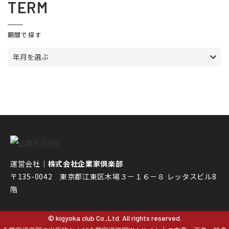
TERM
期間で探す
年月を選ぶ
運営会社｜
株式会社企業家倶楽部
〒135-0042 東京都江東区木場３－１６－８ レッタスビル8
階
© kigyoka club Co.,Ltd. All rights reserved.