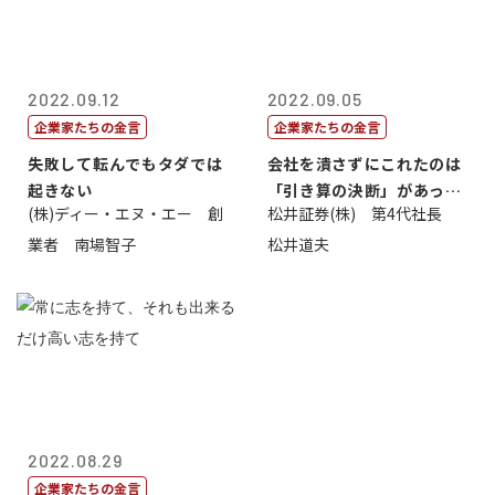
2022.09.12
2022.09.05
企業家たちの金言
企業家たちの金言
失敗して転んでもタダでは
会社を潰さずにこれたのは
起きない
「引き算の決断」があった
(株)ディー・エヌ・エー 創
松井証券(株) 第4代社長
から
業者 南場智子
松井道夫
2022.08.29
企業家たちの金言