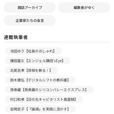
雑誌アーカイブ
編集長がゆく
企業家たちの金言
連載執筆者
池田ゆう【社長のおしゃれ】
鎌田富久【エンジェル鎌田’sEye】
北尾吉孝【世相を斬る！】
鈴木康弘【デジタルシフトの教科書】
孫泰蔵【孫泰蔵のシリコンバレーエクスプレス】
村口和孝【日の丸キャピタリスト風雲録】
安岡定子【『論語』を実践に活かす】