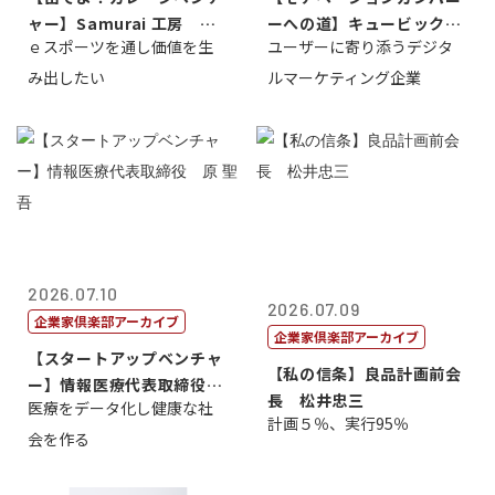
ャー】Samurai 工房 代
ーへの道】キュービック代
ｅスポーツを通し価値を生
ユーザーに寄り添うデジタ
表取締...
表取締役CE...
み出したい
ルマーケティング企業
2026.07.10
2026.07.09
企業家倶楽部アーカイブ
企業家倶楽部アーカイブ
【スタートアップベンチャ
【私の信条】良品計画前会
ー】情報医療代表取締役
長 松井忠三
医療をデータ化し健康な社
原 聖吾
計画５％、実行95％
会を作る