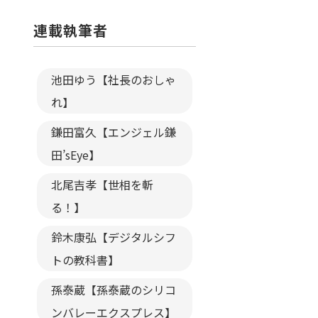
連載執筆者
池田ゆう【社長のおしゃ
れ】
鎌田富久【エンジェル鎌
田’sEye】
北尾吉孝【世相を斬
る！】
鈴木康弘【デジタルシフ
トの教科書】
孫泰蔵【孫泰蔵のシリコ
ンバレーエクスプレス】