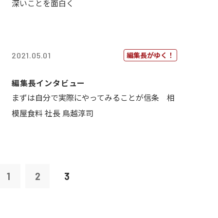
深いことを面白く
編集長がゆく！
2021.05.01
編集長インタビュー
まずは自分で実際にやってみることが信条 相
模屋食料 社長 鳥越淳司
1
2
3