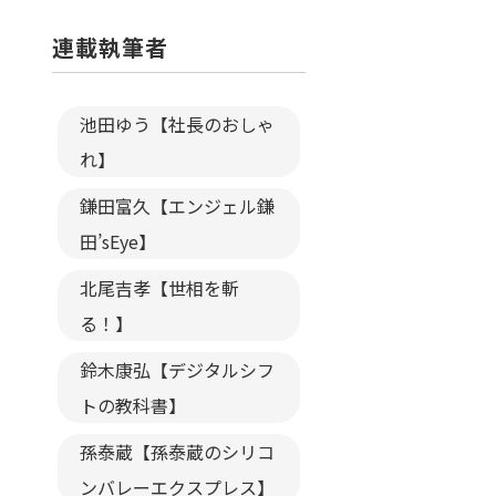
連載執筆者
池田ゆう【社長のおしゃ
れ】
鎌田富久【エンジェル鎌
田’sEye】
北尾吉孝【世相を斬
る！】
鈴木康弘【デジタルシフ
トの教科書】
孫泰蔵【孫泰蔵のシリコ
ンバレーエクスプレス】