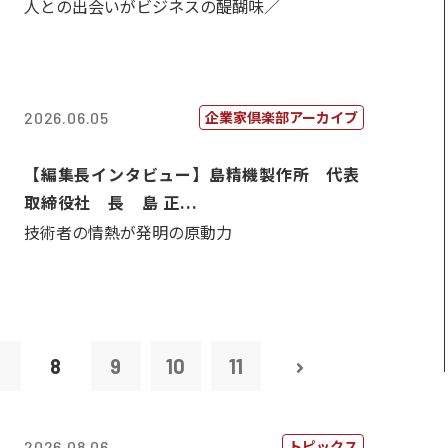
人との出会いがビジネスの醍醐味／
企業家倶楽部アーカイブ
2026.06.05
【編集長インタビュー】島精機製作所 代表
取締役社 長 島 正...
技術者の情熱が発明の原動力
7
8
9
10
11
トピックス
2026.08.06