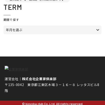
TERM
期間で探す
年月を選ぶ
運営会社｜
株式会社企業家倶楽部
〒135-0042 東京都江東区木場３－１６－８ レッタスビル8
階
© kigyoka club Co.,Ltd. All rights reserved.