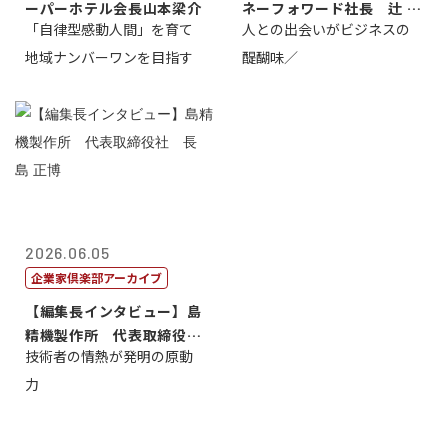
ーパーホテル会長山本梁介
ネーフォワード社長 辻 庸
「自律型感動人間」を育て
人との出会いがビジネスの
介
地域ナンバーワンを目指す
醍醐味／
2026.06.05
企業家倶楽部アーカイブ
【編集長インタビュー】島
精機製作所 代表取締役
技術者の情熱が発明の原動
社 長 島 正...
力