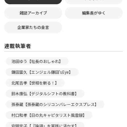
雑誌アーカイブ
編集長がゆく
企業家たちの金言
連載執筆者
池田ゆう【社長のおしゃれ】
鎌田富久【エンジェル鎌田’sEye】
北尾吉孝【世相を斬る！】
鈴木康弘【デジタルシフトの教科書】
孫泰蔵【孫泰蔵のシリコンバレーエクスプレス】
村口和孝【日の丸キャピタリスト風雲録】
安岡定子【『論語』を実践に活かす】