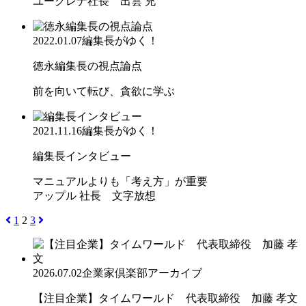
ユーグレナ社長 出雲 充
2022.01.07
編集長がゆく！
徳永編集長の視点論点
前を向いて転び、貪欲に学ぶ
2021.11.16
編集長がゆく！
編集長インタビュー
マニュアルよりも「考え方」が重要
アップル 社長 文字放想
1
2
3
2026.07.02
企業家倶楽部アーカイブ
【注目企業】タイムワールド 代表取締役 加藤 孝文