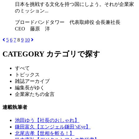
日本を挑戦する文化を持つ国にしよう。それが企業家
のミッション...
ブロードバンドタワー 代表取締役 会長兼社長
CEO 藤原 洋
5
6
7
8
9
10
CATEGORY
カテゴリで探す
すべて
トピックス
雑誌アーカイブ
編集長がゆく
企業家たちの金言
連載執筆者
池田ゆう【社長のおしゃれ】
鎌田富久【エンジェル鎌田’sEye】
北尾吉孝【世相を斬る！】