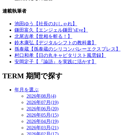
連載執筆者
池田ゆう【社長のおしゃれ】
鎌田富久【エンジェル鎌田’sEye】
北尾吉孝【世相を斬る！】
鈴木康弘【デジタルシフトの教科書】
孫泰蔵【孫泰蔵のシリコンバレーエクスプレス】
村口和孝【日の丸キャピタリスト風雲録】
安岡定子【『論語』を実践に活かす】
TERM
期間で探す
年月を選ぶ
2026年08月(4)
2026年07月(19)
2026年06月(20)
2026年05月(15)
2026年04月(19)
2026年03月(21)
2026年02月(17)