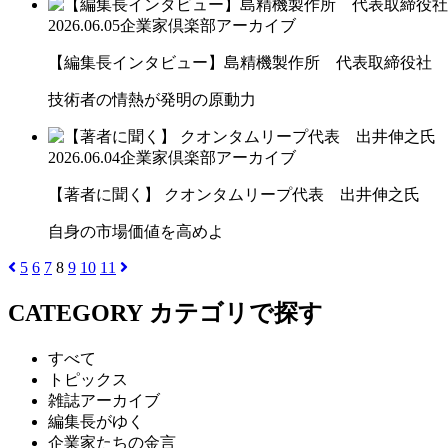
2026.06.05
企業家倶楽部アーカイブ
【編集長インタビュー】島精機製作所 代表取締役社 長 
技術者の情熱が発明の原動力
2026.06.04
企業家倶楽部アーカイブ
【著者に聞く】 クオンタムリープ代表 出井伸之氏
自身の市場価値を高めよ
5
6
7
8
9
10
11
CATEGORY
カテゴリで探す
すべて
トピックス
雑誌アーカイブ
編集長がゆく
企業家たちの金言