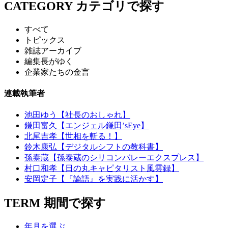
CATEGORY
カテゴリで探す
すべて
トピックス
雑誌アーカイブ
編集長がゆく
企業家たちの金言
連載執筆者
池田ゆう【社長のおしゃれ】
鎌田富久【エンジェル鎌田’sEye】
北尾吉孝【世相を斬る！】
鈴木康弘【デジタルシフトの教科書】
孫泰蔵【孫泰蔵のシリコンバレーエクスプレス】
村口和孝【日の丸キャピタリスト風雲録】
安岡定子【『論語』を実践に活かす】
TERM
期間で探す
年月を選ぶ