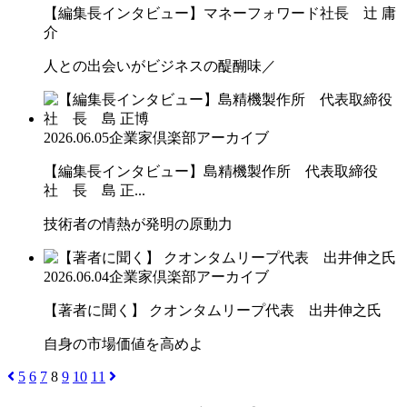
【編集長インタビュー】マネーフォワード社長 辻 庸
介
人との出会いがビジネスの醍醐味／
2026.06.05
企業家倶楽部アーカイブ
【編集長インタビュー】島精機製作所 代表取締役
社 長 島 正...
技術者の情熱が発明の原動力
2026.06.04
企業家倶楽部アーカイブ
【著者に聞く】 クオンタムリープ代表 出井伸之氏
自身の市場価値を高めよ
5
6
7
8
9
10
11