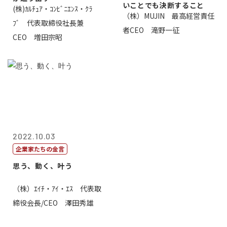
いことでも決断すること
(株)ｶﾙﾁｭｱ・ｺﾝﾋﾞﾆｴﾝｽ・ｸﾗ
（株）MUJIN 最高経営責任
ﾌﾞ 代表取締役社長兼
者CEO 滝野一征
CEO 増田宗昭
2022.10.03
企業家たちの金言
思う、動く、叶う
（株）ｴｲﾁ・ｱｲ・ｴｽ 代表取
締役会長/CEO 澤田秀雄