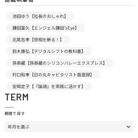
池田ゆう【社長のおしゃれ】
鎌田富久【エンジェル鎌田’sEye】
北尾吉孝【世相を斬る！】
鈴木康弘【デジタルシフトの教科書】
孫泰蔵【孫泰蔵のシリコンバレーエクスプレス】
村口和孝【日の丸キャピタリスト風雲録】
安岡定子【『論語』を実践に活かす】
TERM
期間で探す
年月を選ぶ