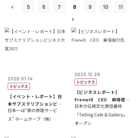
5
6
7
8
9
10
11
2025.12.26
2026.01.14
トピックス
トピックス
【ビジネスレポート】
【イベント・レポート】日
Freewill CEO 麻場俊行
本サブスクリプションビジ
日本の伝統文化発信基地
氏
日本一は“家の修理サービ
ネス大賞20...
「Telling Cafe & Gallery」
ス” ホームサーブ（株）
オープン