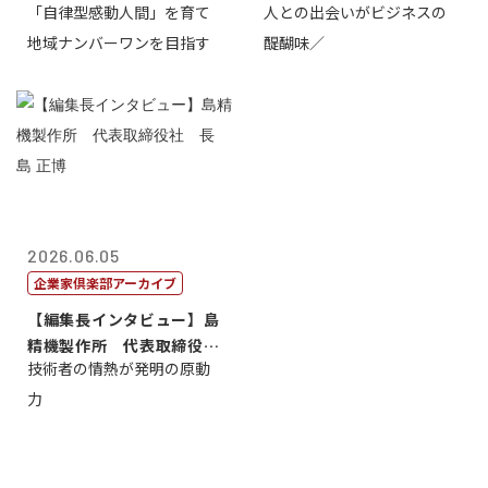
「自律型感動人間」を育て
人との出会いがビジネスの
介
地域ナンバーワンを目指す
醍醐味／
2026.06.05
企業家倶楽部アーカイブ
【編集長インタビュー】島
精機製作所 代表取締役
技術者の情熱が発明の原動
社 長 島 正...
力