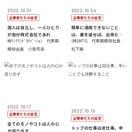
2022.10.31
2022.10.24
企業家たちの金言
企業家たちの金言
個人は自立し、一人ひとり
簡単に達成できないこと
が自分株式会社であれ
は、裏を返せば、出来たら
㈱ﾘﾝｸｱﾝﾄﾞﾓﾁﾍﾞｰｼｮﾝ 代表取
(株)MTG 代表取締役社長
価値があるとい...
締役会長 小笹芳央
松下剛
2022.10.17
2022.10.10
企業家たちの金言
企業家たちの金言
全てのモノやコトは人の心
トップの仕事は泥仕事。辛
が造り出す