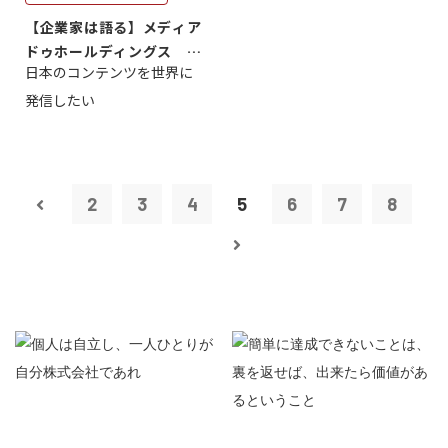
【企業家は語る】メディア
ドゥホールディングス 代
日本のコンテンツを世界に
表取締役社長...
発信したい
2
3
4
5
6
7
8