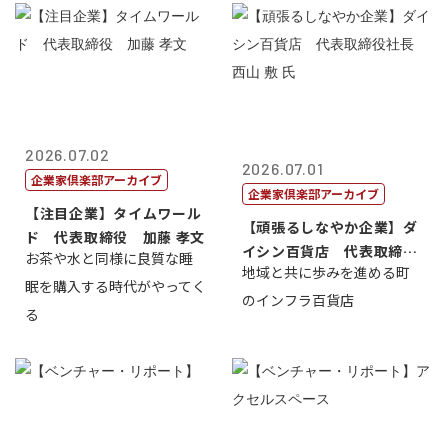
2026.07.02
2026.07.01
企業家倶楽部アーカイブ
企業家倶楽部アーカイブ
【注目企業】タイムワール
【頑張るしなやか企業】ダ
ド 代表取締役 加藤 孝文
イシン百貨店 代表取締役
お茶や水と同様に良質な睡
地域と共に歩みを進める町
社長 西山 ...
眠を購入する時代がやってく
のインフラ百貨店
る