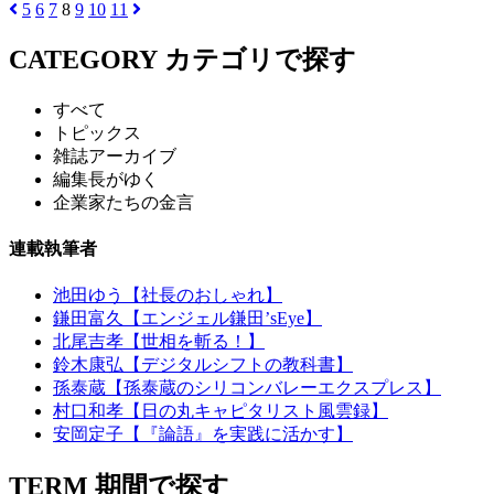
5
6
7
8
9
10
11
CATEGORY
カテゴリで探す
すべて
トピックス
雑誌アーカイブ
編集長がゆく
企業家たちの金言
連載執筆者
池田ゆう【社長のおしゃれ】
鎌田富久【エンジェル鎌田’sEye】
北尾吉孝【世相を斬る！】
鈴木康弘【デジタルシフトの教科書】
孫泰蔵【孫泰蔵のシリコンバレーエクスプレス】
村口和孝【日の丸キャピタリスト風雲録】
安岡定子【『論語』を実践に活かす】
TERM
期間で探す