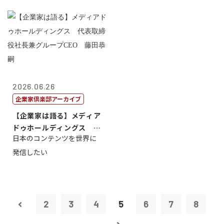
2026.06.26
企業家倶楽部アーカイブ
【企業家は語る】メディア
ドゥホールディングス 代
日本のコンテンツを世界に
表取締役社長...
発信したい
2
3
4
5
6
7
8