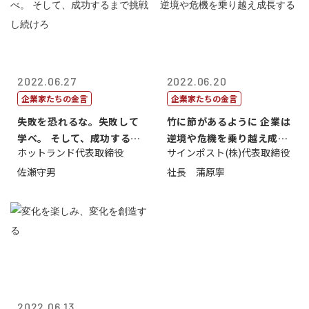
2022.06.27
2022.06.20
企業家たちの金言
企業家たちの金言
失敗を恐れるな。失敗して
竹に節があるように 企業は
学べ。 そして、成功するま
逆境や危機を乗り越え成長
ホットランド代表取締役
サインポスト(株)代表取締役
で挑戦し続...
する
佐瀬守男
社長 蒲原寧
2022.06.13