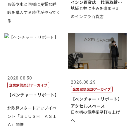
イシン百貨店 代表取締役
お茶や水と同様に良質な睡
地域と共に歩みを進める町
社長 西山 ...
眠を購入する時代がやってく
のインフラ百貨店
る
2026.06.30
2026.06.29
企業家倶楽部アーカイブ
企業家倶楽部アーカイブ
【ベンチャー・リポート】
【ベンチャー・リポート】
アクセルスペース
北欧発スタートアップイベ
日本初の量産衛星打ち上げ
ント「ＳＬＵＳＨ ＡＳＩ
へ
Ａ」開催