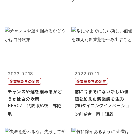
2022.07.18
2022.07.11
企業家たちの金言
企業家たちの金言
チャンスや運を掴めるかど
常に今までにない新しい価
うかは自分次第
値を加えた新業態を生み出
HEROZ 代表取締役 林隆
(株)ダイニングイノベーショ
すこと
弘
ン創業者 西山知義