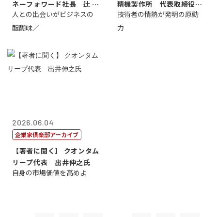
ネーフォワード社長 辻 庸
精機製作所 代表取締役
人との出会いがビジネスの
技術者の情熱が発明の原動
介
社 長 島 正...
醍醐味／
力
2026.06.04
企業家倶楽部アーカイブ
【著者に聞く】 クオンタム
リープ代表 出井伸之氏
自身の市場価値を高めよ