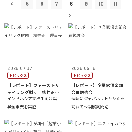
5
6
7
8
9
10
11
2026.07.07
2026.05.16
トピックス
トピックス
【レポート】ファーストリ
【レポート】企業家倶楽部
テイリング財団 柳井正
会員勉強会
インドネシア高校生向け奨
長崎にジャパネットたかたを
理事長
学金事業を実施
訪ねて～視察訪問記