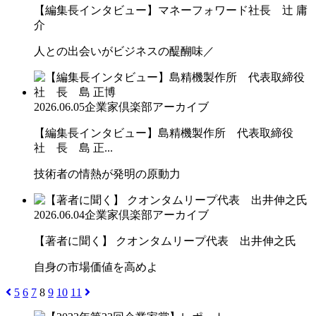
【編集長インタビュー】マネーフォワード社長 辻 庸
介
人との出会いがビジネスの醍醐味／
2026.06.05
企業家倶楽部アーカイブ
【編集長インタビュー】島精機製作所 代表取締役
社 長 島 正...
技術者の情熱が発明の原動力
2026.06.04
企業家倶楽部アーカイブ
【著者に聞く】 クオンタムリープ代表 出井伸之氏
自身の市場価値を高めよ
5
6
7
8
9
10
11