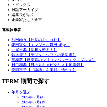
トピックス
雑誌アーカイブ
編集長がゆく
企業家たちの金言
連載執筆者
池田ゆう【社長のおしゃれ】
鎌田富久【エンジェル鎌田’sEye】
北尾吉孝【世相を斬る！】
鈴木康弘【デジタルシフトの教科書】
孫泰蔵【孫泰蔵のシリコンバレーエクスプレス】
村口和孝【日の丸キャピタリスト風雲録】
安岡定子【『論語』を実践に活かす】
TERM
期間で探す
年月を選ぶ
2026年08月(4)
2026年07月(19)