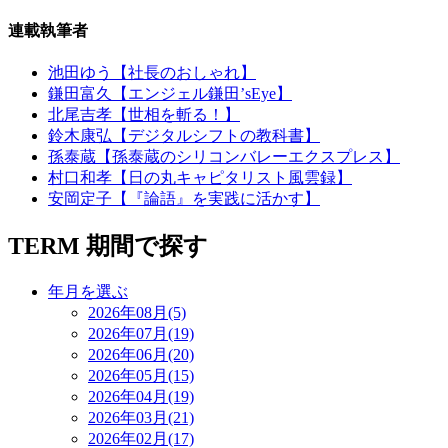
連載執筆者
池田ゆう【社長のおしゃれ】
鎌田富久【エンジェル鎌田’sEye】
北尾吉孝【世相を斬る！】
鈴木康弘【デジタルシフトの教科書】
孫泰蔵【孫泰蔵のシリコンバレーエクスプレス】
村口和孝【日の丸キャピタリスト風雲録】
安岡定子【『論語』を実践に活かす】
TERM
期間で探す
年月を選ぶ
2026年08月(5)
2026年07月(19)
2026年06月(20)
2026年05月(15)
2026年04月(19)
2026年03月(21)
2026年02月(17)