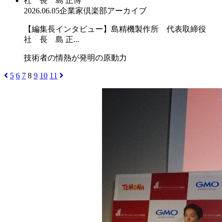
2026.06.05
企業家倶楽部アーカイブ
【編集長インタビュー】島精機製作所 代表取締役
社 長 島 正...
技術者の情熱が発明の原動力
5
6
7
8
9
10
11