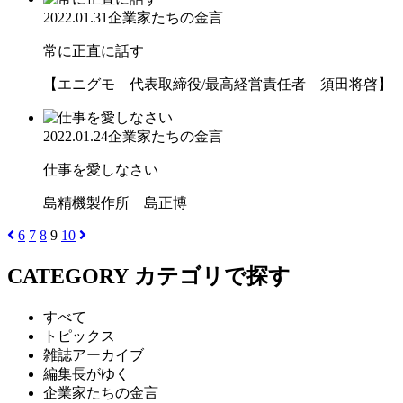
2022.01.31
企業家たちの金言
常に正直に話す
【エニグモ 代表取締役/最高経営責任者 須田将啓】
2022.01.24
企業家たちの金言
仕事を愛しなさい
島精機製作所 島正博
6
7
8
9
10
CATEGORY
カテゴリで探す
すべて
トピックス
雑誌アーカイブ
編集長がゆく
企業家たちの金言