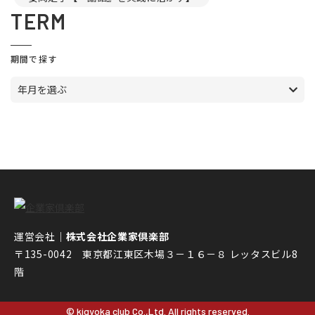
TERM
期間で探す
年月を選ぶ
運営会社｜
株式会社企業家倶楽部
〒135-0042 東京都江東区木場３－１６－８ レッタスビル8
階
© kigyoka club Co.,Ltd. All rights reserved.