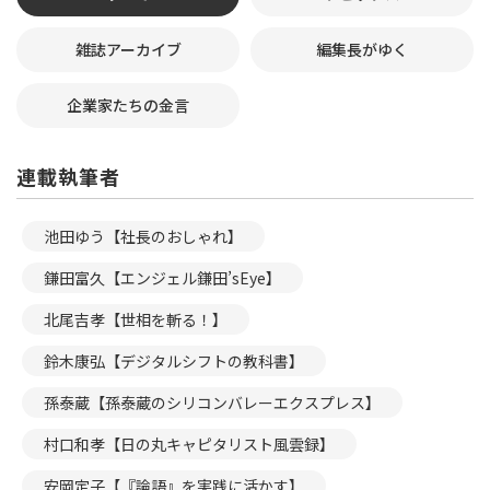
雑誌アーカイブ
編集長がゆく
企業家たちの金言
連載執筆者
池田ゆう【社長のおしゃれ】
鎌田富久【エンジェル鎌田’sEye】
北尾吉孝【世相を斬る！】
鈴木康弘【デジタルシフトの教科書】
孫泰蔵【孫泰蔵のシリコンバレーエクスプレス】
村口和孝【日の丸キャピタリスト風雲録】
安岡定子【『論語』を実践に活かす】