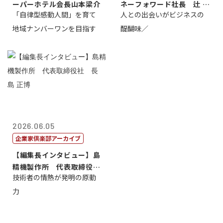
ーパーホテル会長山本梁介
ネーフォワード社長 辻 庸
「自律型感動人間」を育て
人との出会いがビジネスの
介
地域ナンバーワンを目指す
醍醐味／
2026.06.05
企業家倶楽部アーカイブ
【編集長インタビュー】島
精機製作所 代表取締役
技術者の情熱が発明の原動
社 長 島 正...
力