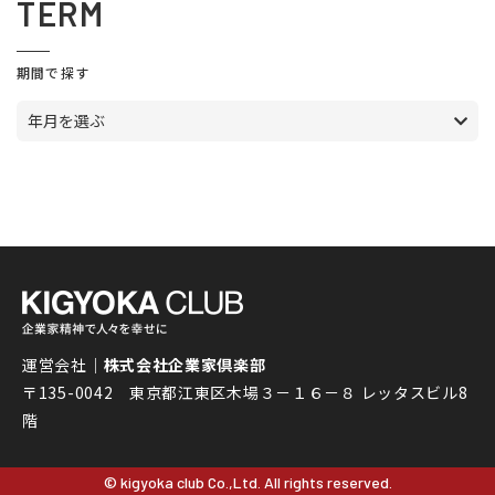
TERM
期間で探す
年月を選ぶ
運営会社｜
株式会社企業家倶楽部
〒135-0042 東京都江東区木場３－１６－８ レッタスビル8
階
© kigyoka club Co.,Ltd. All rights reserved.