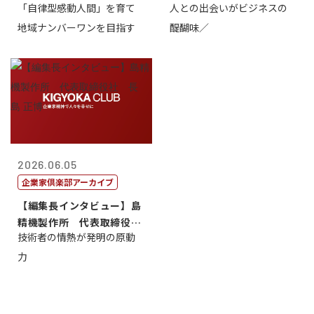
「自律型感動人間」を育て
人との出会いがビジネスの
介
地域ナンバーワンを目指す
醍醐味／
2026.06.05
企業家倶楽部アーカイブ
【編集長インタビュー】島
精機製作所 代表取締役
技術者の情熱が発明の原動
社 長 島 正...
力