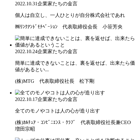
2022.10.31
企業家たちの金言
個人は自立し、一人ひとりが自分株式会社であれ
㈱ﾘﾝｸｱﾝﾄﾞﾓﾁﾍﾞｰｼｮﾝ 代表取締役会長 小笹芳央
2022.10.24
企業家たちの金言
簡単に達成できないことは、裏を返せば、出来たら価
値があるとい...
(株)MTG 代表取締役社長 松下剛
2022.10.17
企業家たちの金言
全てのモノやコトは人の心が造り出す
(株)ｶﾙﾁｭｱ・ｺﾝﾋﾞﾆｴﾝｽ・ｸﾗﾌﾞ 代表取締役社長兼CEO
増田宗昭