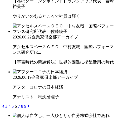
【私のターニングポイント】ランクアップ代表 岩崎
裕美子
やりがいのあるところで社員は輝く
2026.06.22
企業家倶楽部アーカイブ
アクセルスペースＣＥＯ 中村友哉 国際パフォーマ
ンス研究所代...
【宇宙時代の問題解決】世界的困難に衛星活用の時代
2026.06.19
企業家倶楽部アーカイブ
アフターコロナの日本経済
アナリスト 馬渕磨理子
3
4
5
6
7
8
9