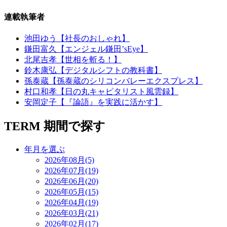
連載執筆者
池田ゆう【社長のおしゃれ】
鎌田富久【エンジェル鎌田’sEye】
北尾吉孝【世相を斬る！】
鈴木康弘【デジタルシフトの教科書】
孫泰蔵【孫泰蔵のシリコンバレーエクスプレス】
村口和孝【日の丸キャピタリスト風雲録】
安岡定子【『論語』を実践に活かす】
TERM
期間で探す
年月を選ぶ
2026年08月(5)
2026年07月(19)
2026年06月(20)
2026年05月(15)
2026年04月(19)
2026年03月(21)
2026年02月(17)