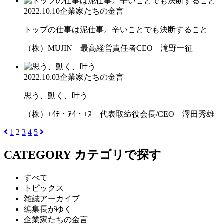
2022.10.10
企業家たちの金言
トップの仕事は泥仕事。辛いことでも決断すること
（株）MUJIN 最高経営責任者CEO 滝野一征
2022.10.03
企業家たちの金言
思う、動く、叶う
（株）ｴｲﾁ・ｱｲ・ｴｽ 代表取締役会長/CEO 澤田秀雄
1
2
3
4
5
CATEGORY
カテゴリで探す
すべて
トピックス
雑誌アーカイブ
編集長がゆく
企業家たちの金言