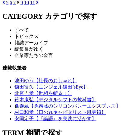
5
6
7
8
9
10
11
CATEGORY
カテゴリで探す
すべて
トピックス
雑誌アーカイブ
編集長がゆく
企業家たちの金言
連載執筆者
池田ゆう【社長のおしゃれ】
鎌田富久【エンジェル鎌田’sEye】
北尾吉孝【世相を斬る！】
鈴木康弘【デジタルシフトの教科書】
孫泰蔵【孫泰蔵のシリコンバレーエクスプレス】
村口和孝【日の丸キャピタリスト風雲録】
安岡定子【『論語』を実践に活かす】
TERM
期間で探す