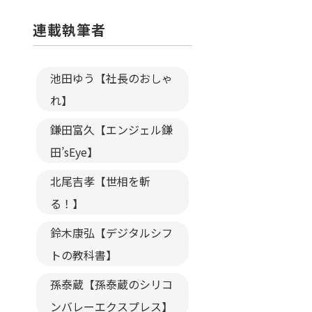
連載執筆者
池田ゆう【社長のおしゃ
れ】
鎌田富久【エンジェル鎌
田’sEye】
北尾吉孝【世相を斬
る！】
鈴木康弘【デジタルシフ
トの教科書】
孫泰蔵【孫泰蔵のシリコ
ンバレーエクスプレス】