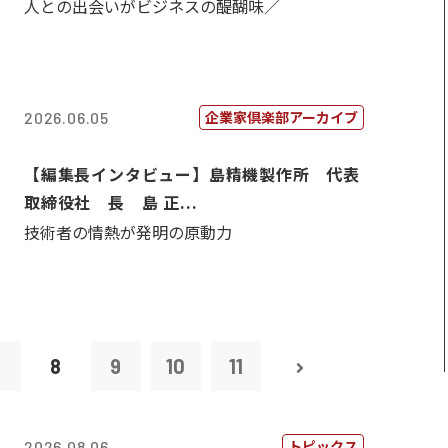
人との出会いがビジネスの醍醐味／
企業家倶楽部アーカイブ
2026.06.05
【編集長インタビュー】島精機製作所 代表
取締役社 長 島 正...
技術者の情熱が発明の原動力
7
8
9
10
11
トピックス
2026.08.06