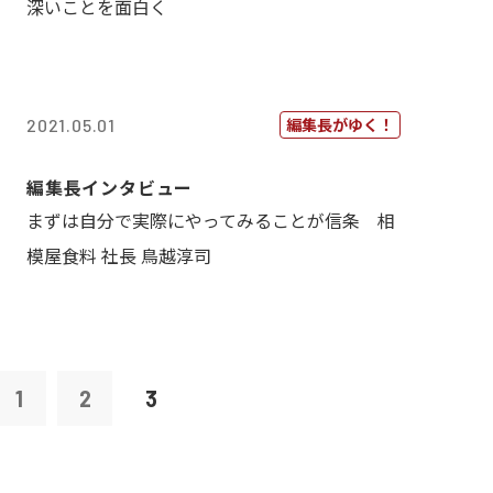
深いことを面白く
編集長がゆく！
2021.05.01
編集長インタビュー
まずは自分で実際にやってみることが信条 相
模屋食料 社長 鳥越淳司
1
2
3