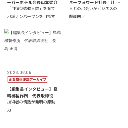
ーパーホテル会長山本梁介
ネーフォワード社長 辻 庸
「自律型感動人間」を育て
人との出会いがビジネスの
介
地域ナンバーワンを目指す
醍醐味／
2026.06.05
企業家倶楽部アーカイブ
【編集長インタビュー】島
精機製作所 代表取締役
技術者の情熱が発明の原動
社 長 島 正...
力