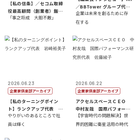
【私の信条】／セコム取締
／BBTower グループ代表
役最高顧問（創業者）飯田
企業は未来を創るために存
藤...
「事之将成 大胆不敵」
亮
在する
2026.06.23
2026.06.22
企業家倶楽部アーカイブ
企業家倶楽部アーカイブ
【私のターニングポイン
アクセルスペースＣＥＯ
ト】ランクアップ代表 岩
中村友哉 国際パフォーマ
やりがいのあるところで社
【宇宙時代の問題解決】世
崎裕美子
ンス研究所代...
員は輝く
界的困難に衛星活用の時代