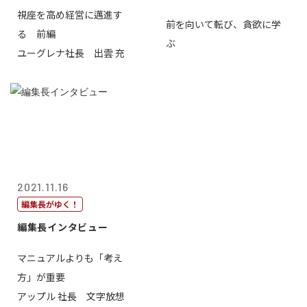
視座を高め経営に邁進す
前を向いて転び、貪欲に学
る 前編
ぶ
ユーグレナ社長 出雲 充
2021.11.16
編集長がゆく！
編集長インタビュー
マニュアルよりも「考え
方」が重要
アップル 社長 文字放想