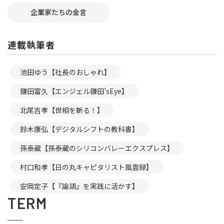
企業家たちの金言
連載執筆者
池田ゆう【社長のおしゃれ】
鎌田富久【エンジェル鎌田’sEye】
北尾吉孝【世相を斬る！】
鈴木康弘【デジタルシフトの教科書】
孫泰蔵【孫泰蔵のシリコンバレーエクスプレス】
村口和孝【日の丸キャピタリスト風雲録】
安岡定子【『論語』を実践に活かす】
TERM