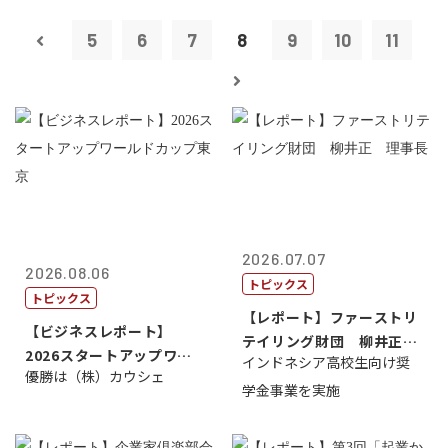
5
6
7
8
9
10
11
2026.07.07
2026.08.06
トピックス
トピックス
【レポート】ファーストリ
【ビジネスレポート】
テイリング財団 柳井正
2026スタートアップワー
インドネシア高校生向け奨
理事長
優勝は（株）カウシェ
ルドカップ東京
学金事業を実施