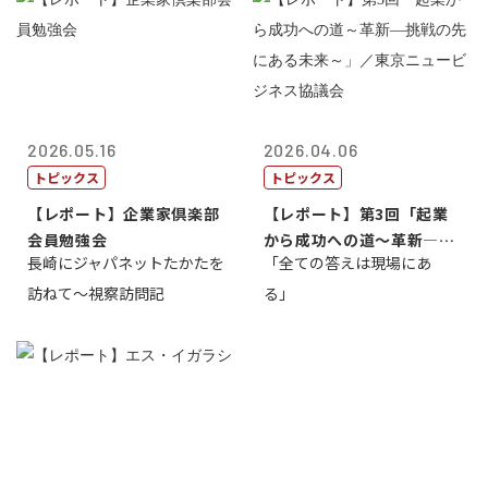
2026.05.16
2026.04.06
トピックス
トピックス
【レポート】企業家倶楽部
【レポート】第3回「起業
会員勉強会
から成功への道～革新―挑
長崎にジャパネットたかたを
「全ての答えは現場にあ
戦の先にある...
訪ねて～視察訪問記
る」