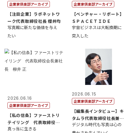
企業家倶楽部アーカイブ
企業家倶楽部アーカイブ
【注目企業】ラボネットワ
【ベンチャー・リポート】
ーク代表取締役社長 櫻井均
ＳＰＡＣＥＴＩＤＥ
写真館に新たな価値を与え
宇宙ビジネスは大転換期に
たい
突入した
2026.06.15
2026.06.16
企業家倶楽部アーカイブ
企業家倶楽部アーカイブ
【編集長インタビュー】キ
【私の信条】ファーストリ
タムラ代表取締役社長兼Ｃ
テイリング 代表取締役会
デジタル時代も写真は心の
ＯＯ 武川 ...
真っ当に生きる
長兼社長 柳...
豊かさを生んでいく