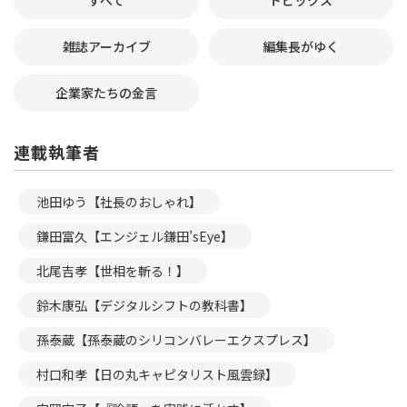
すべて
トピックス
雑誌アーカイブ
編集長がゆく
企業家たちの金言
連載執筆者
池田ゆう【社長のおしゃれ】
鎌田富久【エンジェル鎌田’sEye】
北尾吉孝【世相を斬る！】
鈴木康弘【デジタルシフトの教科書】
孫泰蔵【孫泰蔵のシリコンバレーエクスプレス】
村口和孝【日の丸キャピタリスト風雲録】