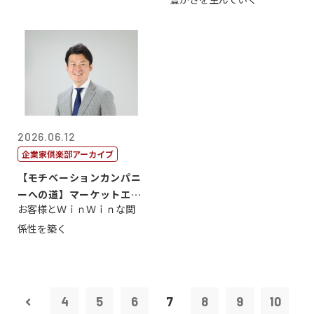
2026.06.12
企業家倶楽部アーカイブ
【モチベーションカンパニ
ーへの道】マーケットエン
お客様とＷｉｎＷｉｎな関
タープライズ...
係性を築く
4
5
6
7
8
9
10