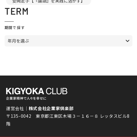
安岡定子【『論語』を実践に活かす】
TERM
期間で探す
年月を選ぶ
運営会社｜
株式会社企業家倶楽部
〒135-0042 東京都江東区木場３－１６－８ レッタスビル8
階