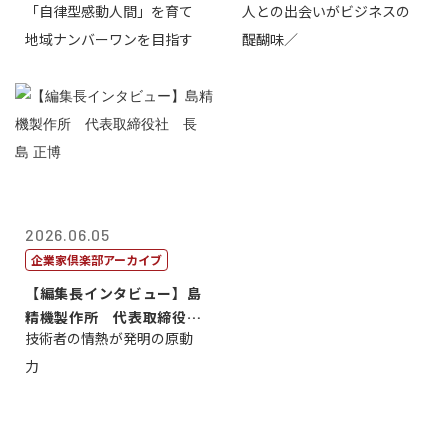
「自律型感動人間」を育て
人との出会いがビジネスの
介
地域ナンバーワンを目指す
醍醐味／
2026.06.05
企業家倶楽部アーカイブ
【編集長インタビュー】島
精機製作所 代表取締役
技術者の情熱が発明の原動
社 長 島 正...
力