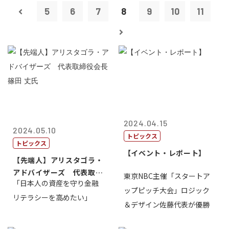
5
6
7
8
9
10
11
2024.04.15
2024.05.10
トピックス
トピックス
【イベント・レポート】
【先端人】アリスタゴラ・
アドバイザーズ 代表取締
東京NBC主催「スタートア
「日本人の資産を守り金融
役会長 篠田...
ップピッチ大会」ロジック
リテラシーを高めたい」
＆デザイン佐藤代表が優勝