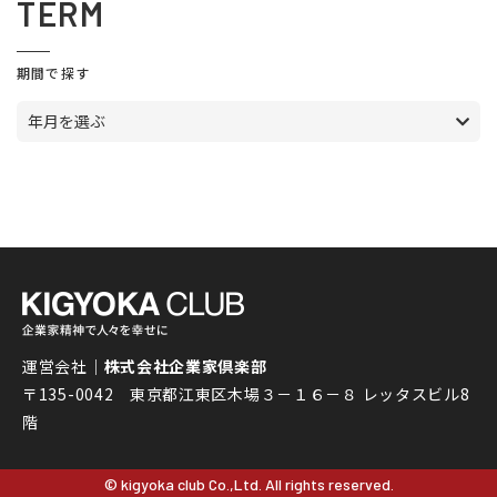
TERM
期間で探す
年月を選ぶ
運営会社｜
株式会社企業家倶楽部
〒135-0042 東京都江東区木場３－１６－８ レッタスビル8
階
© kigyoka club Co.,Ltd. All rights reserved.