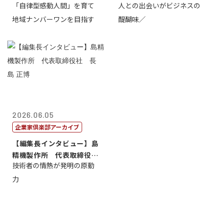
「自律型感動人間」を育て
人との出会いがビジネスの
介
地域ナンバーワンを目指す
醍醐味／
2026.06.05
企業家倶楽部アーカイブ
【編集長インタビュー】島
精機製作所 代表取締役
技術者の情熱が発明の原動
社 長 島 正...
力