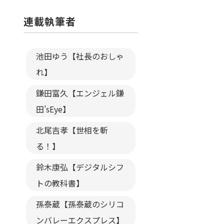
連載執筆者
池田ゆう【社長のおしゃ
れ】
鎌田富久【エンジェル鎌
田’sEye】
北尾吉孝【世相を斬
る！】
鈴木康弘【デジタルシフ
トの教科書】
孫泰蔵【孫泰蔵のシリコ
ンバレーエクスプレス】