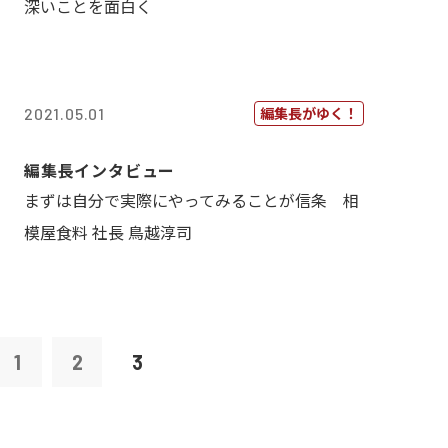
深いことを面白く
編集長がゆく！
2021.05.01
編集長インタビュー
まずは自分で実際にやってみることが信条 相
模屋食料 社長 鳥越淳司
1
2
3