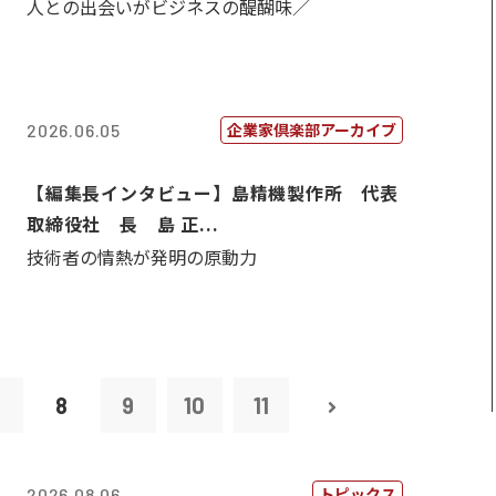
人との出会いがビジネスの醍醐味／
企業家倶楽部アーカイブ
2026.06.05
【編集長インタビュー】島精機製作所 代表
取締役社 長 島 正...
技術者の情熱が発明の原動力
7
8
9
10
11
トピックス
2026.08.06