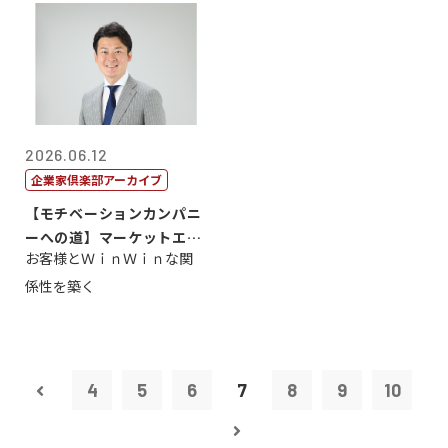
2026.06.12
企業家倶楽部アーカイブ
【モチベーションカンパニ
ーへの道】マーケットエン
お客様とＷｉｎＷｉｎな関
タープライズ...
係性を築く
4
5
6
7
8
9
10