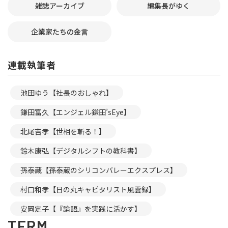
雑誌アーカイブ
編集長がゆく
企業家たちの金言
連載執筆者
池田ゆう【社長のおしゃれ】
鎌田富久【エンジェル鎌田’sEye】
北尾吉孝【世相を斬る！】
鈴木康弘【デジタルシフトの教科書】
孫泰蔵【孫泰蔵のシリコンバレーエクスプレス】
村口和孝【日の丸キャピタリスト風雲録】
安岡定子【『論語』を実践に活かす】
TERM