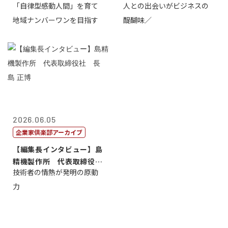
「自律型感動人間」を育て
人との出会いがビジネスの
介
地域ナンバーワンを目指す
醍醐味／
2026.06.05
企業家倶楽部アーカイブ
【編集長インタビュー】島
精機製作所 代表取締役
技術者の情熱が発明の原動
社 長 島 正...
力