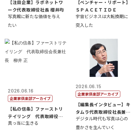
【注目企業】ラボネットワ
【ベンチャー・リポート】
ーク代表取締役社長 櫻井均
ＳＰＡＣＥＴＩＤＥ
写真館に新たな価値を与え
宇宙ビジネスは大転換期に
たい
突入した
2026.06.15
2026.06.16
企業家倶楽部アーカイブ
企業家倶楽部アーカイブ
【編集長インタビュー】キ
【私の信条】ファーストリ
タムラ代表取締役社長兼Ｃ
テイリング 代表取締役会
デジタル時代も写真は心の
ＯＯ 武川 ...
真っ当に生きる
長兼社長 柳...
豊かさを生んでいく