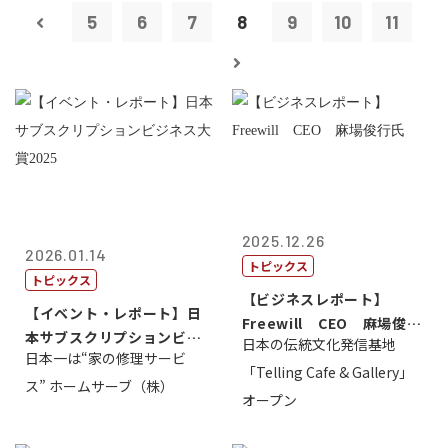
5
6
7
8
9
10
11
2025.12.26
2026.01.14
トピックス
トピックス
【ビジネスレポート】
【イベント・レポート】日
Freewill CEO 麻場俊行
本サブスクリプションビジ
日本の伝統文化発信基地
氏
日本一は“家の修理サービ
ネス大賞20...
「Telling Cafe & Gallery」
ス” ホームサーブ（株）
オープン