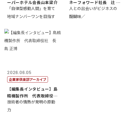
ーパーホテル会長山本梁介
ネーフォワード社長 辻 庸
「自律型感動人間」を育て
人との出会いがビジネスの
介
地域ナンバーワンを目指す
醍醐味／
2026.06.05
企業家倶楽部アーカイブ
【編集長インタビュー】島
精機製作所 代表取締役
技術者の情熱が発明の原動
社 長 島 正...
力