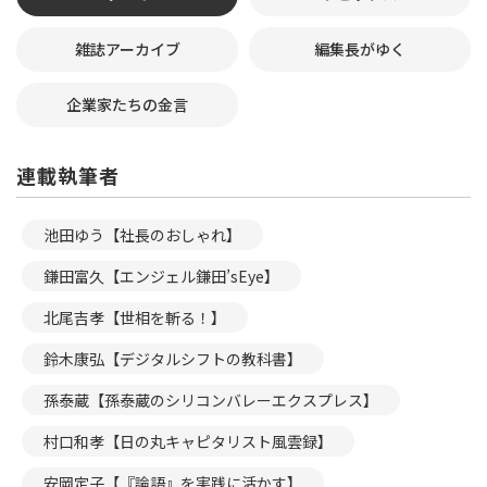
雑誌アーカイブ
編集長がゆく
企業家たちの金言
連載執筆者
池田ゆう【社長のおしゃれ】
鎌田富久【エンジェル鎌田’sEye】
北尾吉孝【世相を斬る！】
鈴木康弘【デジタルシフトの教科書】
孫泰蔵【孫泰蔵のシリコンバレーエクスプレス】
村口和孝【日の丸キャピタリスト風雲録】
安岡定子【『論語』を実践に活かす】