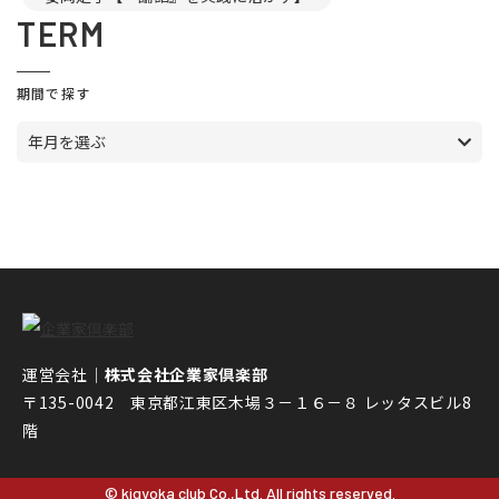
TERM
期間で探す
年月を選ぶ
運営会社｜
株式会社企業家倶楽部
〒135-0042 東京都江東区木場３－１６－８ レッタスビル8
階
© kigyoka club Co.,Ltd. All rights reserved.