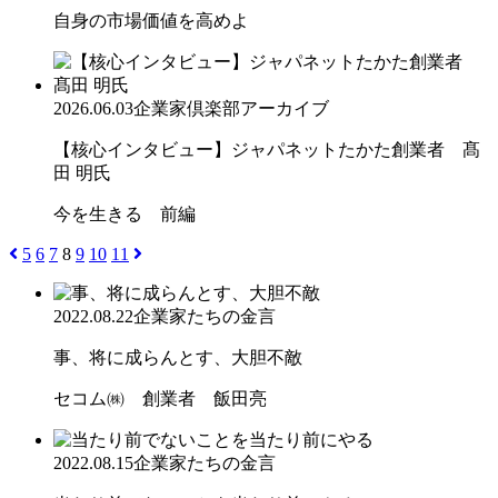
自身の市場価値を高めよ
2026.06.03
企業家倶楽部アーカイブ
【核心インタビュー】ジャパネットたかた創業者 髙
田 明氏
今を生きる 前編
5
6
7
8
9
10
11
2022.08.22
企業家たちの金言
事、将に成らんとす、大胆不敵
セコム㈱ 創業者 飯田亮
2022.08.15
企業家たちの金言