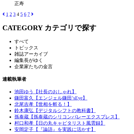
正寿
1
2
3
4
5
6
7
CATEGORY
カテゴリで探す
すべて
トピックス
雑誌アーカイブ
編集長がゆく
企業家たちの金言
連載執筆者
池田ゆう【社長のおしゃれ】
鎌田富久【エンジェル鎌田’sEye】
北尾吉孝【世相を斬る！】
鈴木康弘【デジタルシフトの教科書】
孫泰蔵【孫泰蔵のシリコンバレーエクスプレス】
村口和孝【日の丸キャピタリスト風雲録】
安岡定子【『論語』を実践に活かす】