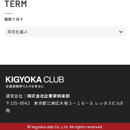
TERM
期間で探す
年月を選ぶ
運営会社｜
株式会社企業家倶楽部
〒135-0042 東京都江東区木場３－１６－８ レッタスビル8
階
© kigyoka club Co.,Ltd. All rights reserved.