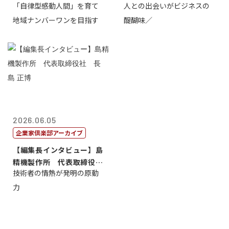
「自律型感動人間」を育て
人との出会いがビジネスの
介
地域ナンバーワンを目指す
醍醐味／
2026.06.05
企業家倶楽部アーカイブ
【編集長インタビュー】島
精機製作所 代表取締役
技術者の情熱が発明の原動
社 長 島 正...
力