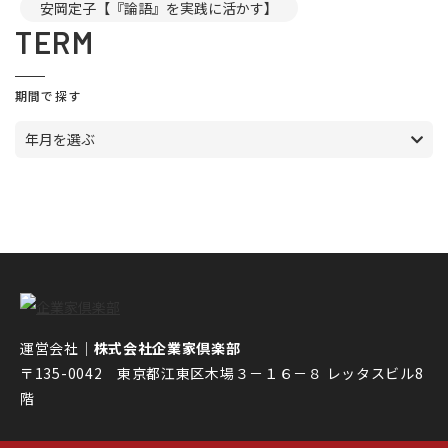
安岡定子【『論語』を実践に活かす】
TERM
期間で探す
年月を選ぶ
運営会社｜
株式会社企業家倶楽部
〒135-0042 東京都江東区木場３－１６－８ レッタスビル8
階