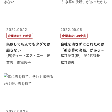
2022.09.12
2022.09.05
企業家たちの金言
企業家たちの金言
失敗して転んでもタダでは
会社を潰さずにこれたのは
起きない
「引き算の決断」があった
(株)ディー・エヌ・エー 創
松井証券(株) 第4代社長
から
業者 南場智子
松井道夫
2022.08.29