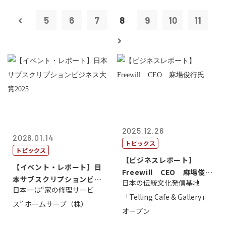
5
6
7
8
9
10
11
2025.12.26
2026.01.14
トピックス
トピックス
【ビジネスレポート】
【イベント・レポート】日
Freewill CEO 麻場俊行
本サブスクリプションビジ
日本の伝統文化発信基地
氏
日本一は“家の修理サービ
ネス大賞20...
「Telling Cafe & Gallery」
ス” ホームサーブ（株）
オープン