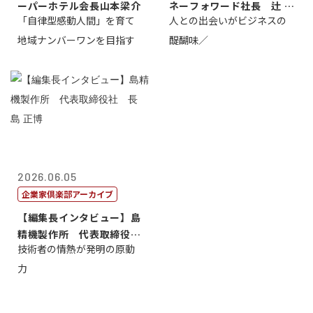
ーパーホテル会長山本梁介
ネーフォワード社長 辻 庸
「自律型感動人間」を育て
人との出会いがビジネスの
介
地域ナンバーワンを目指す
醍醐味／
2026.06.05
企業家倶楽部アーカイブ
【編集長インタビュー】島
精機製作所 代表取締役
技術者の情熱が発明の原動
社 長 島 正...
力