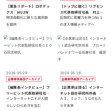
【緊急リポート】ロボデッ
【トップに聞く】リブセン
クス MUJIN
ス代表取締役社長 村上太
物流自動化に新たな選択肢
圧倒的に影響力を持つNo１
一 氏
を提供
の求人情報メディアへ
2026.05.29
2026.05.28
企業家倶楽部アーカイブ
企業家倶楽部アーカイブ
【編集長インタビュー】フ
【企業家は語る】インター
リービット代表取締役社長
ネット総合研究所所長 ブ
インターネットこそが人間
ＡＩ、ＩｏＴ、５Ｇのもた
ＣＥＯ 石田...
ロードバンド...
らしいひらめきを生む
らす未来