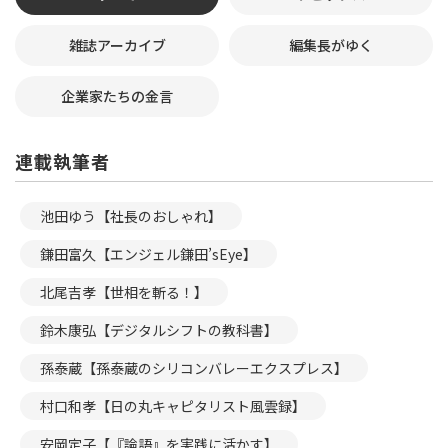
雑誌アーカイブ
編集長がゆく
企業家たちの金言
連載執筆者
池田ゆう【社長のおしゃれ】
鎌田富久【エンジェル鎌田’sEye】
北尾吉孝【世相を斬る！】
鈴木康弘【デジタルシフトの教科書】
孫泰蔵【孫泰蔵のシリコンバレーエクスプレス】
村口和孝【日の丸キャピタリスト風雲録】
安岡定子【『論語』を実践に活かす】