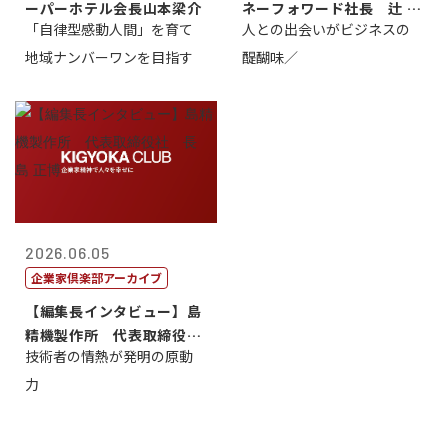
ーパーホテル会長山本梁介
ネーフォワード社長 辻 庸
「自律型感動人間」を育て
人との出会いがビジネスの
介
地域ナンバーワンを目指す
醍醐味／
2026.06.05
企業家倶楽部アーカイブ
【編集長インタビュー】島
精機製作所 代表取締役
技術者の情熱が発明の原動
社 長 島 正...
力