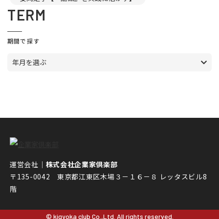
TERM
期間で探す
年月を選ぶ
運営会社｜
株式会社企業家倶楽部
〒135-0042 東京都江東区木場３－１６－８ レッタスビル8
階
© kigyoka club Co.,Ltd. All rights reserved.