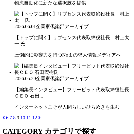
物流自動化に新たな選択肢を提供
2026.06.01
企業家倶楽部アーカイブ
【トップに聞く】リブセンス代表取締役社長 村上太
一 氏
圧倒的に影響力を持つNo１の求人情報メディアへ
2026.05.29
企業家倶楽部アーカイブ
【編集長インタビュー】フリービット代表取締役社長
ＣＥＯ 石田...
インターネットこそが人間らしいひらめきを生む
6
7
8
9
10
11
12
CATEGORY
カテゴリで探す