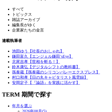
すべて
トピックス
雑誌アーカイブ
編集長がゆく
企業家たちの金言
連載執筆者
池田ゆう【社長のおしゃれ】
鎌田富久【エンジェル鎌田’sEye】
北尾吉孝【世相を斬る！】
鈴木康弘【デジタルシフトの教科書】
孫泰蔵【孫泰蔵のシリコンバレーエクスプレス】
村口和孝【日の丸キャピタリスト風雲録】
安岡定子【『論語』を実践に活かす】
TERM
期間で探す
年月を選ぶ
2026年08月(5)