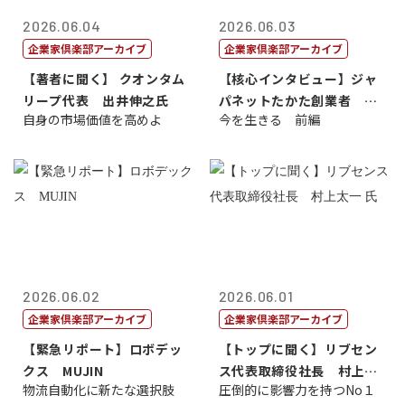
2026.06.04
2026.06.03
企業家倶楽部アーカイブ
企業家倶楽部アーカイブ
【著者に聞く】 クオンタム
【核心インタビュー】ジャ
リープ代表 出井伸之氏
パネットたかた創業者 髙
自身の市場価値を高めよ
今を生きる 前編
田 明氏
2026.06.02
2026.06.01
企業家倶楽部アーカイブ
企業家倶楽部アーカイブ
【緊急リポート】ロボデッ
【トップに聞く】リブセン
クス MUJIN
ス代表取締役社長 村上太
物流自動化に新たな選択肢
圧倒的に影響力を持つNo１
一 氏