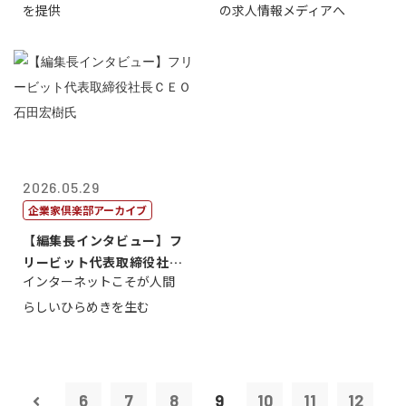
を提供
の求人情報メディアへ
2026.05.29
企業家倶楽部アーカイブ
【編集長インタビュー】フ
リービット代表取締役社長
インターネットこそが人間
ＣＥＯ 石田...
らしいひらめきを生む
6
7
8
9
10
11
12